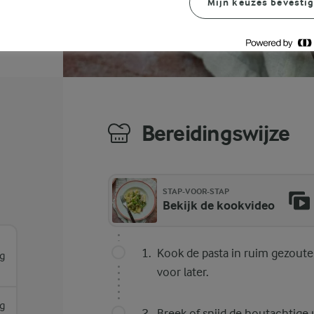
Mijn keuzes bevesti
Bereidingswijze
STAP-VOOR-STAP
Bekijk de kookvideo
Kook de pasta in ruim gezout
g
voor later.
g
Breek of snijd de houtachtige 