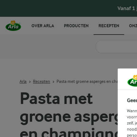
Pasta met groene asperges en champignons
Vanaf 1
OVER ARLA
PRODUCTEN
RECEPTEN
ONZ
Zoek categorie
Zoek zoektermen in 
Arla
Recepten
Pasta met groene asperges en champignons
Pasta met
Gee
groene asperge
Wanne
voorn
zelf, 
en champignon
noodz
perso