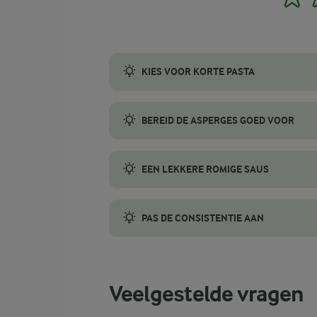
KIES VOOR KORTE PASTA
Gebruik korte pasta in plaats van lange so
BEREID DE ASPERGES GOED VOOR
De beste manier om groene asperges voor t
EEN LEKKERE ROMIGE SAUS
Champignons laten tijdens het bakken veel
PAS DE CONSISTENTIE AAN
Voeg een scheutje pastawater toe als de sau
Veelgestelde vragen