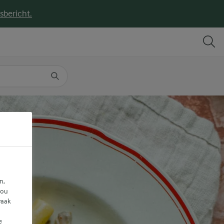
sbericht.
DELEN
PRINT
n,
jou
vaak
e