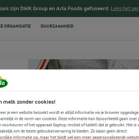
 juni zijn DMK Group en Arla Foods gefuseerd.
Lees het per
E ORGANISATIE
DUURZAAMHEID
te voeren
n melk zonder cookies!
s
er je een website bezoekt wordt er altijd informatie via je browser opgeslage
amelijk in de vorm van cookies. Deze informatie kan bijvoorbeeld gaan over 
je voorkeuren of het apparaat (laptop, mobiel of tablet) dat je gebruikt. Het is 
s
akelijk om de beste gebruikerservaring te bieden. Ze slaan geen direct
onlijke informatie op, maar het biedt wel een meer gepersonaliseerde websit