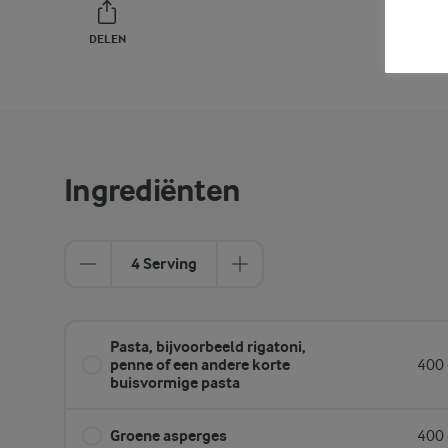
DELEN
PRINT
Ingrediënten
4 Serving
Pasta, bijvoorbeeld rigatoni,
penne of een andere korte
400 
buisvormige pasta
Groene asperges
400 