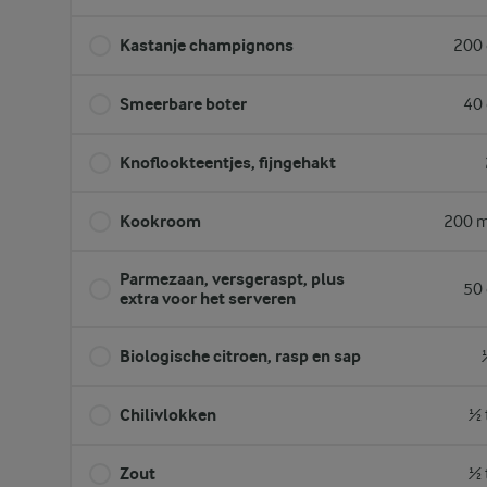
Kastanje champignons
200 
Smeerbare boter
40 
Knoflookteentjes, fijngehakt
Kookroom
200 m
Parmezaan, versgeraspt, plus
50 
extra voor het serveren
Biologische citroen, rasp en sap
Chilivlokken
½ 
Zout
½ 