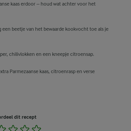
anse kaas erdoor – houd wat achter voor het
g een beetje van het bewaarde kookvocht toe als je
er, chilivlokken en een kneepje citroensap.
xtra Parmezaanse kaas, citroenrasp en verse
rdeel dit recept
2
3
4
5