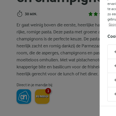
ervar
te ac
30 MIN.
zo ee
gebru
Er gaat weinig boven die eerste, heerlijke hap van e
Goog
rijke, romige pasta. Deze pasta met groene asperges
Coo
champignons is de perfecte keuze. De pasta blijft
heerlijk zacht en romig dankzij de Parmezaanse kaa
room, die de asperges, champignons en pasta
moeiteloos omhullen. Met wat pistachenoten voor 
knapperige bite en basilicum voor de frisheid, is dit 
heerlijk gerecht voor de lunch of het diner.
Direct in je mandje bij:
1