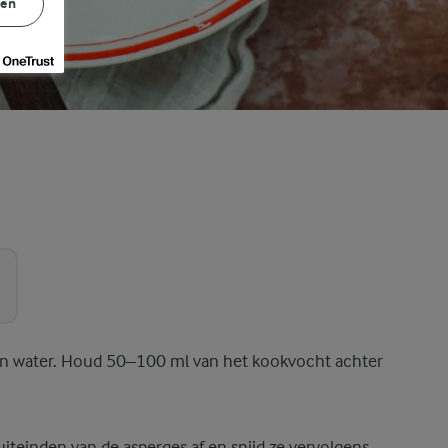
gen
en water. Houd 50–100 ml van het kookvocht achter
uiteinden van de asperges af en snijd ze vervolgens