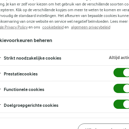
ing. Je kan er zelf voor kiezen om het gebruik van de verschillende soorten c
cepteren. Klik op de verschillende kopjes om meer te weten te komen en ver
nvoudig de standaard instellingen. Het afkeuren van bepaalde cookies kunne
(2)
ikservaring van onze website en service wel negatief beïnvloeden. Lees meer
en
le Privacy Policy
en ons
cookiebeleid
en
algemeen privacybeleid
 en
kievoorkeuren beheren
s en
Altijd acti
Strikt noodzakelijke cookies
een
Prestatiecookies
een
Functionele cookies
Doelgroepgerichte cookies