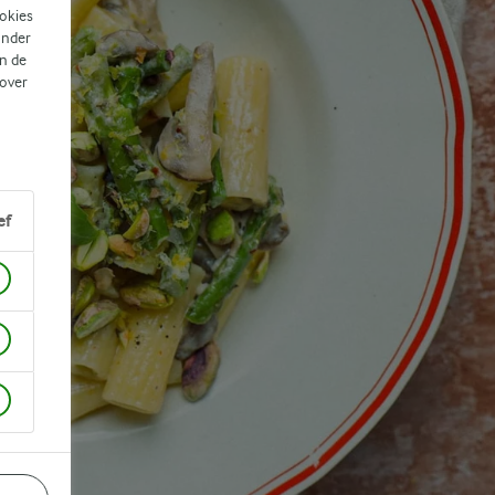
ookies
ander
n de
 over
ef