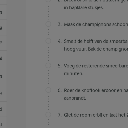
in hapklare stukjes.
g
Maak de champignons schoon en
g
Smelt de helft van de smeerba
2
hoog vuur. Bak de champignon
l
Voeg de resterende smeerbare
minuten.
g
Roer de knoflook erdoor en ba
½
aanbrandt.
tl
Giet de room erbij en laat he
tl