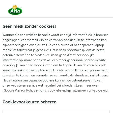
Vanaf 1 juni zijn DMK Group en Arla Foods
gefuseerd.
Lees het persbericht.
Geen melk zonder cookies!
Wanneer je een website bezoekt wordt er altijd informatie via je browser
opgeslagen, voornamelijk in de vorm van cookies. Deze informatie kan
Zoek categorie
bijvoorbeeld gaan over jou zelf, je voorkeuren of het apparaat (laptop,
mobiel of tablet) dat je gebruikt. Het is vaak noodzakelijk om de beste
gebruikerservaring te bieden. Ze slaan geen direct persoonlijke
Zoek zoektermen in te voeren
informatie op, maar het biedt wel een meer gepersonaliseerde website
Arla
Recepten
Ranchdip met skyr en verse kruiden
ervaring. Je kan er zelf voor kiezen om het gebruik van de verschillende
soorten cookies te accepteren. Klik op de verschillende kopjes om meer
Ranchdip met skyr en
te weten te komen en verander zo eenvoudig de standaard instellingen.
verse kruiden
Het afkeuren van bepaalde cookies kunnen de gebruikservaring van
onze website en service wel negatief beïnvloeden. Lees meer over
Google Privacy Policy
en ons
cookiebeleid
en
algemeen privacybeleid
10 MIN.
(0)
Cookievoorkeuren beheren
Ontdek het romige, pittige genot van onze ranchdip, ideaal
om te combineren met je favoriete snacks. Deze dip