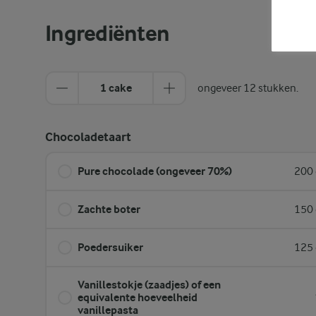
Ingrediënten
1 cake
ongeveer 12 stukken.
Chocoladetaart
Pure chocolade (ongeveer 70%)
200 
Zachte boter
150 
Poedersuiker
125 
Vanillestokje (zaadjes) of een
equivalente hoeveelheid
vanillepasta