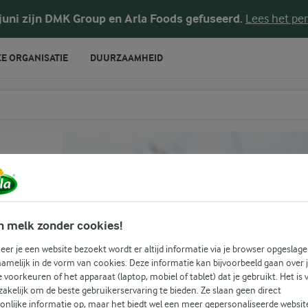
 juni zijn DMK Group en Arla Foods gefuseerd.
Lees het per
E ORGANISATIE
DUURZAAMHEID
te voeren
n melk zonder cookies!
er je een website bezoekt wordt er altijd informatie via je browser opgeslage
amelijk in de vorm van cookies. Deze informatie kan bijvoorbeeld gaan over 
(1)
je voorkeuren of het apparaat (laptop, mobiel of tablet) dat je gebruikt. Het is 
akelijk om de beste gebruikerservaring te bieden. Ze slaan geen direct
onlijke informatie op, maar het biedt wel een meer gepersonaliseerde websit