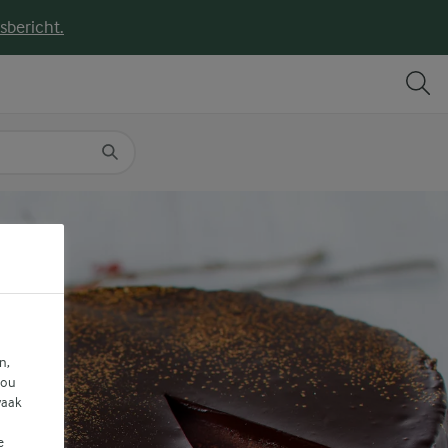
sbericht.
DELEN
PRINT
n,
jou
vaak
e