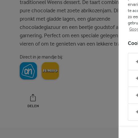
traditioneel Weens dessert. De taart combineert rijk
ervar
pure chocolade met zoete abrikozenjam. Dit dessert
te ac
zo ee
pronkt met gladde lagen, een glanzende
gebru
chocoladeglazuur en een beetje goudstof als
Goog
garnering. Perfect om een speciale gelegenheid me
Coo
vieren of om te genieten van een lekkere traktatie.
Direct in je mandje bij:
DELEN
PRINT