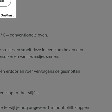
gen
°C – conventionele oven.
e stukjes en smelt deze in een kom boven een
rsuiker en vanillezaadjes samen.
één erdoor en roer vervolgens de gesmolten
 klop tot het stijf is.
oe terwijl je nog ongeveer 1 minuut blijft kloppen