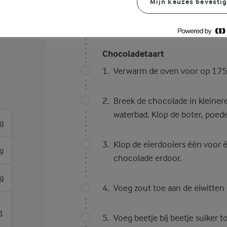
Mijn keuzes bevesti
Bereidingswijze
Chocoladetaart
Verwarm de oven voor op 175 
Breek de chocolade in kleiner
waterbad. Klop de boter, poede
g
Klop de eierdooiers één voor 
g
chocolade erdoor.
g
Voeg zout toe aan de eiwitten en
1
Voeg beetje bij beetje suiker t