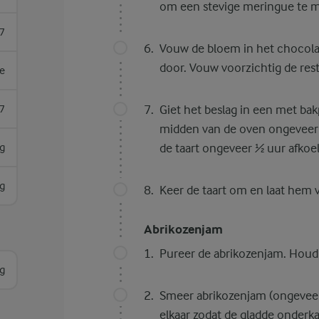
om een stevige meringue te 
7
Vouw de bloem in het chocolad
door. Vouw voorzichtig de rest
je
7
Giet het beslag in een met bak
midden van de oven ongeveer 
g
de taart ongeveer ½ uur afkoe
g
Keer de taart om en laat hem vo
Abrikozenjam
Pureer de abrikozenjam. Houd 
g
Smeer abrikozenjam (ongeveer 
elkaar zodat de gladde onderk