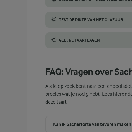
Zorg ervoor dat al je ingrediënten, vooral
TEST DE DIKTE VAN HET GLAZUUR
Controleer de dikte van het glazuur, nadat
GELIJKE TAARTLAGEN
Gebruik een lang, gekarteld mes om de taar
FAQ: Vragen over Sac
Als je op zoek bent naar een chocoladetaa
precies wat je nodig hebt. Lees hieron
deze taart.
Kan ik Sachertorte van tevoren maken