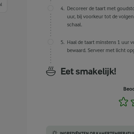
l
Decoreer de taart met goudsto
uur, bij voorkeur tot de volge
schaal.
Haal de taart minstens 1 uur v
bewaard. Serveer met licht op
Eet smakelijk!
Beoo
1
INGREDIËNTEN OP KAMERTEMPERATU