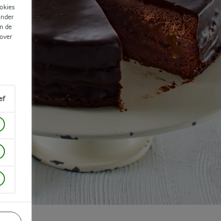
ookies
ander
n de
 over
ef