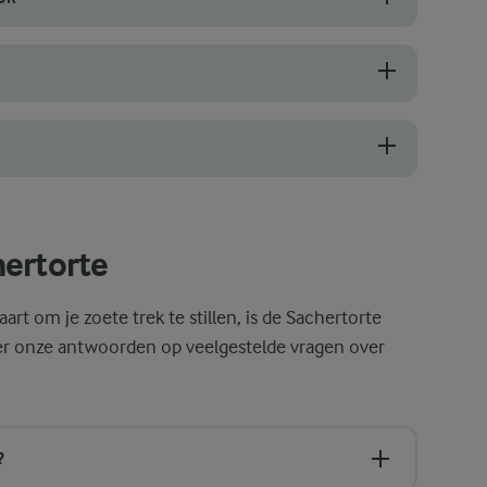
 de boter en eieren, op kamertemperatuur zijn. Dit zorgt ervoor dat he
 je de chocolade in de suikeroplossing hebt gesmolten. Giet een beetj
t te snijden. Een gekarteld mes zorgt ervoor dat je zachtjes door de t
hertorte
rt om je zoete trek te stillen, is de Sachertorte
der onze antwoorden op veelgestelde vragen over
?