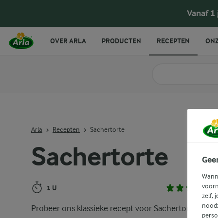
Sachertorte
Vanaf 1
OVER ARLA
PRODUCTEN
RECEPTEN
ONZ
Zoek categorie
Zoek zoektermen in 
Arla
Recepten
Sachertorte
Sachertorte
Gee
Wanne
voorn
1 U
zelf, 
noodz
Probeer ons klassieke recept voor Sachertorte, een
perso