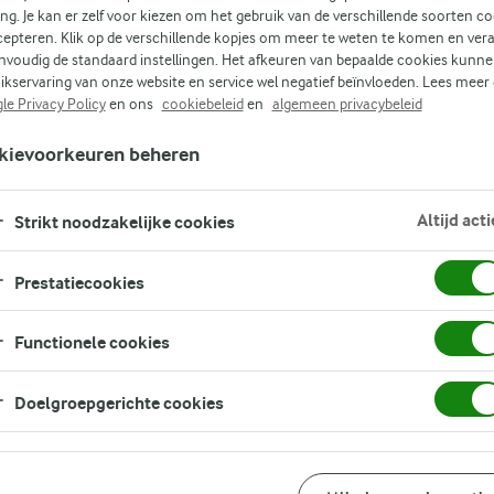
e
ing. Je kan er zelf voor kiezen om het gebruik van de verschillende soorten c
cepteren. Klik op de verschillende kopjes om meer te weten te komen en ver
nvoudig de standaard instellingen. Het afkeuren van bepaalde cookies kunne
ikservaring van onze website en service wel negatief beïnvloeden. Lees meer
le Privacy Policy
en ons
cookiebeleid
en
algemeen privacybeleid
e te
kievoorkeuren beheren
Altijd acti
Strikt noodzakelijke cookies
Prestatiecookies
Functionele cookies
Doelgroepgerichte cookies