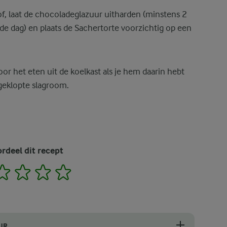
f, laat de chocoladeglazuur uitharden (minstens 2
nde dag) en plaats de Sachertorte voorzichtig op een
oor het eten uit de koelkast als je hem daarin hebt
geklopte slagroom.
rdeel dit recept
2
3
4
5
UR