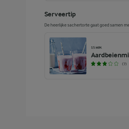
Serveertip
De heerlijke sachertorte gaat goed samen m
15 MIN.
Aardbeienmi
(7)