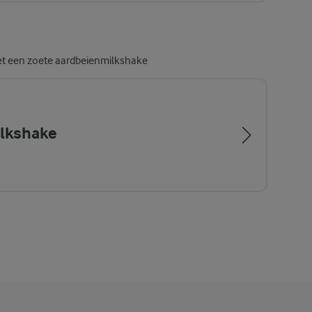
et een zoete aardbeienmilkshake
lkshake