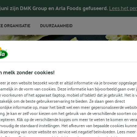
 juni zijn DMK Group en Arla Foods gefuseerd.
Lees het per
E ORGANISATIE
DUURZAAMHEID
RECEPTEN
olhydraatarme lu
n melk zonder cookies!
er je een website bezoekt wordt er altijd informatie via je browser opgeslage
amelijk in de vorm van cookies. Deze informatie kan bijvoorbeeld gaan over 
e maaltijd uit onze selectie koolhydraatarme lunch. Ontdek h
je voorkeuren of het apparaat (laptop, mobiel of tablet) dat je gebruikt. Het is 
receptideeën die passen bij jouw wensen.
akelijk om de beste gebruikerservaring te bieden. Ze slaan geen direct
onlijke informatie op, maar het biedt wel een meer gepersonaliseerde websit
ing. Je kan er zelf voor kiezen om het gebruik van de verschillende soorten c
cepteren. Klik op de verschillende kopjes om meer te weten te komen en ver
RAATARM
LUNCH
Zoek categorie
nvoudig de standaard instellingen. Het afkeuren van bepaalde cookies kunne
ikservaring van onze website en service wel negatief beïnvloeden. Lees meer
Zoek zoektermen in te voeren