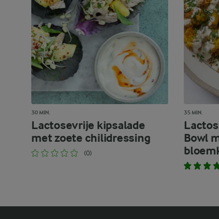
30 MIN.
35 MIN.
Lactosevrije kipsalade
Lactos
met zoete chilidressing
Bowl m
bloem
(0)