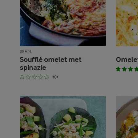
30 MIN.
Soufflé omelet met
Omelet
spinazie
(0)