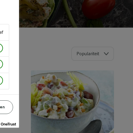
ef
Populariteit
EN
gen
JES