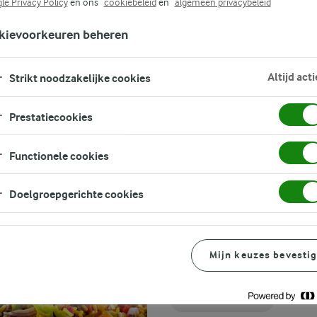
le Privacy Policy
en ons
cookiebeleid
en
algemeen privacybeleid
FILTER
kievoorkeuren beheren
Altijd acti
Strikt noodzakelijke cookies
Prestatiecookies
Functionele cookies
GERELATEERDE CATEGORIEËN
Doelgroepgerichte cookies
KOOLHYDRAATARME
KOOLHYDRAATARM
MAKKELIJKE
EIWITRIJKE
LUNCH
LUNCH
LUNCH
HOOFDGERECHTEN
AVONDETEN
LUNCH
LUNCH
BROODJES
SALADES
RECEPTEN
KOOLHYDRAATARME RECEPT
Mijn keuzes bevesti
KOOLHYDRAATARME ONTBIJT
GEZONDE LUNCH