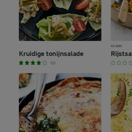
45 MIN.
Kruidige tonijnsalade
Rijsts
(1)