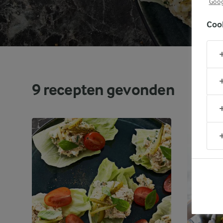
Goog
Coo
9
recepten gevonden