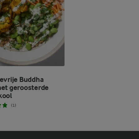
evrije Buddha
et geroosterde
kool
(1)