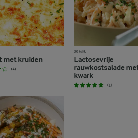
30 MIN.
 met kruiden
Lactosevrije
rauwkostsalade me
(4)
kwark
(1)