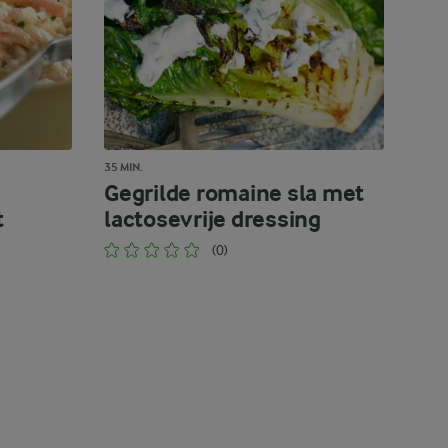
35 MIN.
Gegrilde romaine sla met
t
lactosevrije dressing
(0)