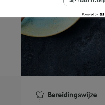
Mijn keuzes bevesti
s
Bereidingswijze