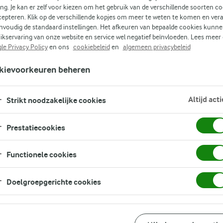
ing. Je kan er zelf voor kiezen om het gebruik van de verschillende soorten c
cepteren. Klik op de verschillende kopjes om meer te weten te komen en ver
t
nvoudig de standaard instellingen. Het afkeuren van bepaalde cookies kunne
ikservaring van onze website en service wel negatief beïnvloeden. Lees meer
le Privacy Policy
en ons
cookiebeleid
en
algemeen privacybeleid
kievoorkeuren beheren
(0)
Altijd acti
Strikt noodzakelijke cookies
e
aak
Prestatiecookies
te
Functionele cookies
e
Doelgroepgerichte cookies
 en