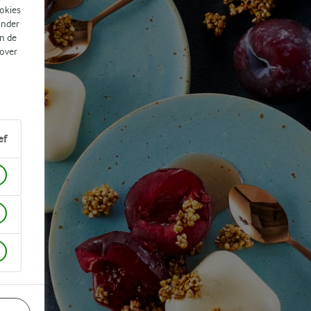
ookies
ander
n de
 over
ef