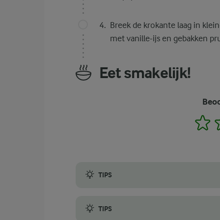
Breek de krokante laag in kleine
met vanille-ijs en gebakken p
Eet smakelijk!
Beoo
1
TIPS
Als je geen kleine vormpjes hebt, kun je oo
TIPS