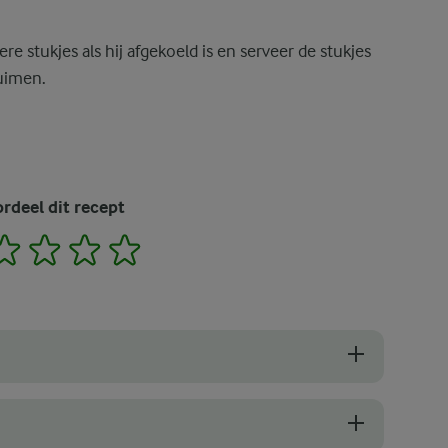
re stukjes als hij afgekoeld is en serveer de stukjes
ruimen.
rdeel dit recept
2
3
4
5
k een grotere vorm (ca. 1 liter) gebruiken om een heerlijk vanille-ijsd