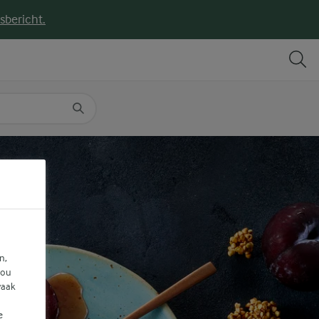
sbericht.
DELEN
PRINT
n,
jou
vaak
e