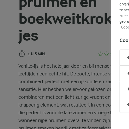
pruimen en
ervar
te ac
boekweitkrokan
zo ee
gebru
Goog
jes
Coo
1 U 5 MIN.
Vanille-ijs is het hele jaar door en bij mensen van all
leeftijden een echte hit. De zoete, intense vanillesm
combineert perfect met een ijskoude en zachte
sensatie. Hier hebben we ervoor gekozen om het ijs 
combineren met een licht zurige vrucht en een
knapperig element, wat resulteert in een combinati
die perfect is voor de late zomer en vroege herfst,
wanneer rijpe pruimen overal te vinden zijn. De
pruimen smaken heerlijk met zelfgemaakt vanille-ijs