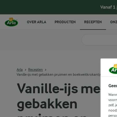
Vanille-ijs met gebakken pruimen en boekwei
Vanaf 1
OVER ARLA
PRODUCTEN
RECEPTEN
ONZ
Zoek categorie
Zoek zoektermen in 
Arla
Recepten
Vanille-ijs met gebakken pruimen en boekweitkrokantjes
Vanille-ijs met
Gee
Wanne
gebakken
voorn
zelf, 
noodz
perso