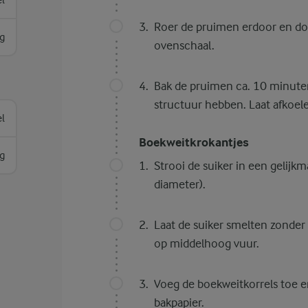
el
Roer de pruimen erdoor en doe
g
ovenschaal.
Bak de pruimen ca. 10 minuten
structuur hebben. Laat afkoel
el
Boekweitkrokantjes
g
Strooi de suiker in een gelijk
diameter).
Laat de suiker smelten zonder
op middelhoog vuur.
Voeg de boekweitkorrels toe e
bakpapier.