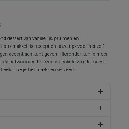
 je vanille-ijs uit een grotere vorm, kun je het ijs als quenelle serv
s
end dessert van vanille-ijs, pruimen en
 ons makkelijke recept en onze tips voor het zelf
eigen accent aan kunt geven. Hieronder kun je meer
r de antwoorden te lezen op enkele van de meest
orbeeld hoe je het maakt en serveert.