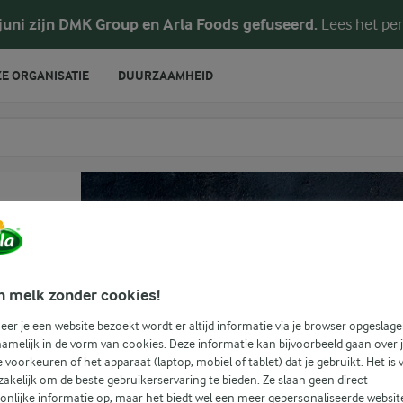
tkrokantjes
 juni zijn DMK Group en Arla Foods gefuseerd.
Lees het per
E ORGANISATIE
DUURZAAMHEID
te voeren
n melk zonder cookies!
er je een website bezoekt wordt er altijd informatie via je browser opgeslage
amelijk in de vorm van cookies. Deze informatie kan bijvoorbeeld gaan over 
je voorkeuren of het apparaat (laptop, mobiel of tablet) dat je gebruikt. Het is 
akelijk om de beste gebruikerservaring te bieden. Ze slaan geen direct
onlijke informatie op, maar het biedt wel een meer gepersonaliseerde websit