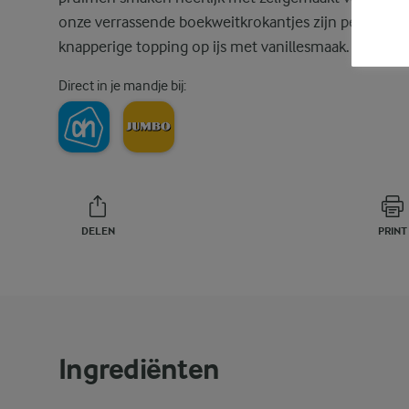
onze verrassende boekweitkrokantjes zijn perfect al
knapperige topping op ijs met vanillesmaak.
Direct in je mandje bij:
DELEN
PRINT
Ingrediënten