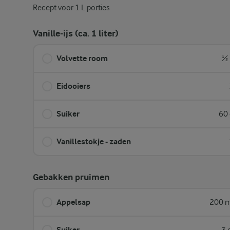
Recept voor 1 L porties
Vanille-ijs (ca. 1 liter)
Volvette room
½ 
Eidooiers
Suiker
60 
Vanillestokje - zaden
Gebakken pruimen
Appelsap
200 m
Suiker