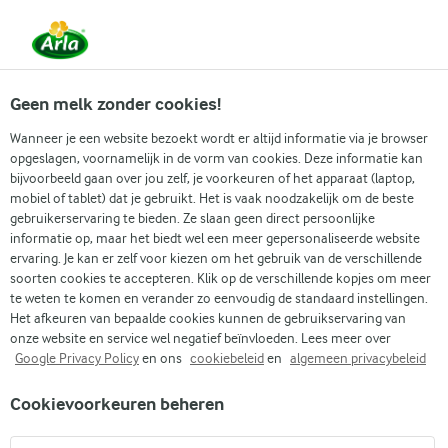
Vanaf 1 juni zijn DMK Group en Arla Foods
gefuseerd.
Lees het persbericht.
Geen melk zonder cookies!
Wanneer je een website bezoekt wordt er altijd informatie via je browser
opgeslagen, voornamelijk in de vorm van cookies. Deze informatie kan
bijvoorbeeld gaan over jou zelf, je voorkeuren of het apparaat (laptop,
mobiel of tablet) dat je gebruikt. Het is vaak noodzakelijk om de beste
gebruikerservaring te bieden. Ze slaan geen direct persoonlijke
informatie op, maar het biedt wel een meer gepersonaliseerde website
ervaring. Je kan er zelf voor kiezen om het gebruik van de verschillende
soorten cookies te accepteren. Klik op de verschillende kopjes om meer
te weten te komen en verander zo eenvoudig de standaard instellingen.
Het afkeuren van bepaalde cookies kunnen de gebruikservaring van
onze website en service wel negatief beïnvloeden. Lees meer over
Google Privacy Policy
en ons
cookiebeleid
en
algemeen privacybeleid
Cookievoorkeuren beheren