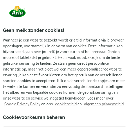
Vanaf 1 juni zijn DMK Group en Arla Foods
gefuseerd.
Lees het persbericht.
Geen melk zonder cookies!
Wanneer je een website bezoekt wordt er altijd informatie via je browser
opgeslagen, voornamelijk in de vorm van cookies. Deze informatie kan
Zoek categorie
bijvoorbeeld gaan over jou zelf, je voorkeuren of het apparaat (laptop,
mobiel of tablet) dat je gebruikt. Het is vaak noodzakelijk om de beste
gebruikerservaring te bieden. Ze slaan geen direct persoonlijke
Zoek zoektermen in te voeren
informatie op, maar het biedt wel een meer gepersonaliseerde website
Arla
Recepten
Bananenmuffins
ervaring. Je kan er zelf voor kiezen om het gebruik van de verschillende
soorten cookies te accepteren. Klik op de verschillende kopjes om meer
Bananenmuffins
te weten te komen en verander zo eenvoudig de standaard instellingen.
Het afkeuren van bepaalde cookies kunnen de gebruikservaring van
45 MIN.
(8)
onze website en service wel negatief beïnvloeden. Lees meer over
Google Privacy Policy
en ons
cookiebeleid
en
algemeen privacybeleid
Bananenmuffins met chocolate chips zijn een schot in de
Cookievoorkeuren beheren
roos als je snel iets eenvoudigs wilt bakken zonder in te
leveren op smaak. Banaan en chocolade zijn niet voor niets