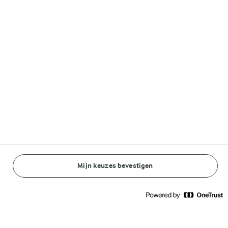
Volg ons op
© Arla Foods amba 2026
Reopen cookie popup
Algemeen Privacybeleid
Standaard Gebruiksvoorwaarden
Mijn keuzes bevestigen
BEREIDINGSWIJZE
INGREDIËNTEN
Cookieverklaring
Betaal verklaring
45 MIN.