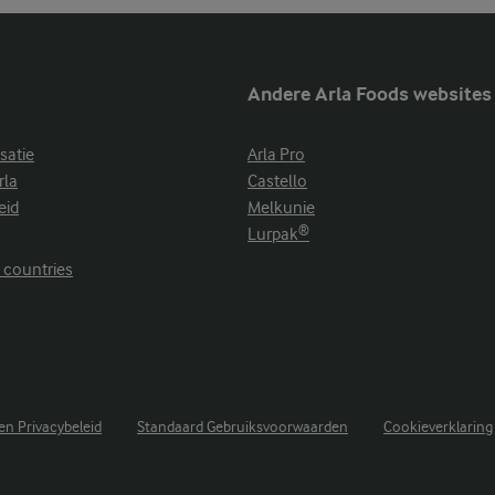
Andere Arla Foods websites
satie
Arla Pro
rla
Castello
eid
Melkunie
Lurpak®
r countries
n Privacybeleid
Standaard Gebruiksvoorwaarden
Cookieverklaring