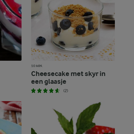
10 MIN.
Cheesecake met skyr in
een glaasje
(2)