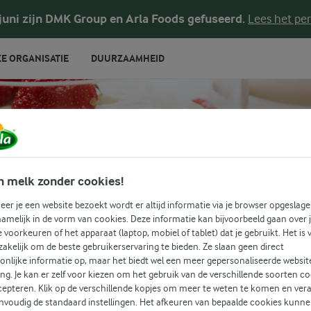
 juni zijn DMK Group en Arla Foods gefuseerd.
Lees het per
E ORGANISATIE
DUURZAAMHEID
RECEPTEN
Luchtige toetjes
n melk zonder cookies!
er je een website bezoekt wordt er altijd informatie via je browser opgeslage
 selectie aan luchtige toetjes en doe nieuwe ideeën op voor
amelijk in de vorm van cookies. Deze informatie kan bijvoorbeeld gaan over 
erfect om te serveren voor familie en vrienden – of om te p
je voorkeuren of het apparaat (laptop, mobiel of tablet) dat je gebruikt. Het is 
activiteit met de kinderen.
akelijk om de beste gebruikerservaring te bieden. Ze slaan geen direct
onlijke informatie op, maar het biedt wel een meer gepersonaliseerde websit
ing. Je kan er zelf voor kiezen om het gebruik van de verschillende soorten c
cepteren. Klik op de verschillende kopjes om meer te weten te komen en ver
TOETJES
Zoek categorie
nvoudig de standaard instellingen. Het afkeuren van bepaalde cookies kunne