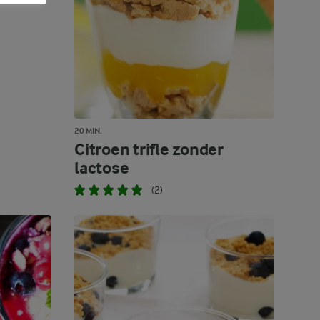
20 MIN.
Citroen trifle zonder
lactose
(2)