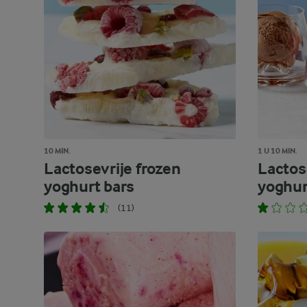
10 MIN.
1 U 10 MIN.
Lactosevrije frozen
Lactos
yoghurt bars
yoghur
(11)