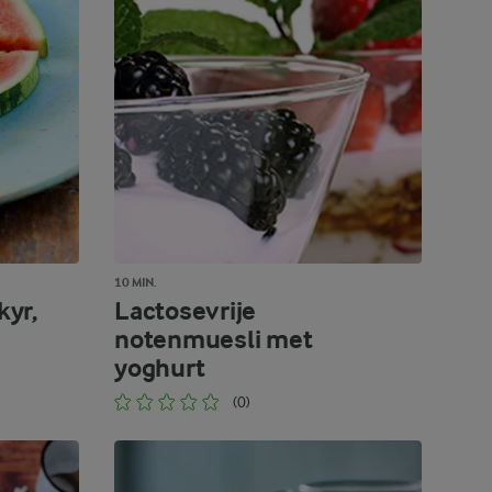
10 MIN.
yr,
Lactosevrije
notenmuesli met
yoghurt
(0)