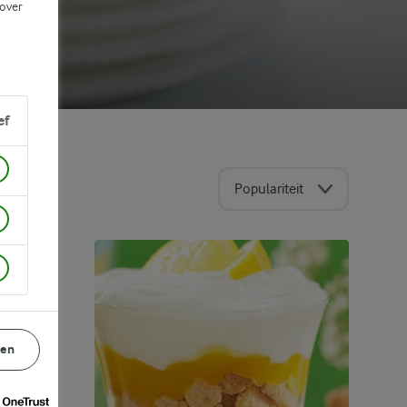
 over
ef
Populariteit
ECHT
gen