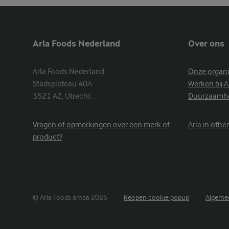
Arla Foods Nederland
Over ons
Arla Foods Nederland

Onze organi
Stadsplateau 40A

Werken bij A
3521 AZ, Utrecht
Duurzaamh
Vragen of opmerkingen over een merk of
Arla in othe
product?
© Arla Foods amba 2026
Reopen cookie popup
Algemee