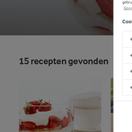
gebru
Goog
Coo
15
recepten gevonden