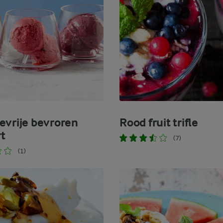
evrije bevroren
Rood fruit trifle
t
(7)
(1)