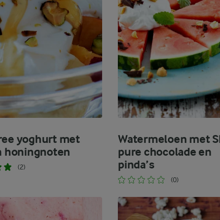
ree yoghurt met
Watermeloen met Sk
en honingnoten
pure chocolade en
pinda’s
(2)
(0)