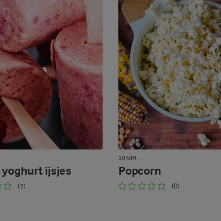
10 MIN.
 yoghurt ijsjes
Popcorn
(7)
(0)