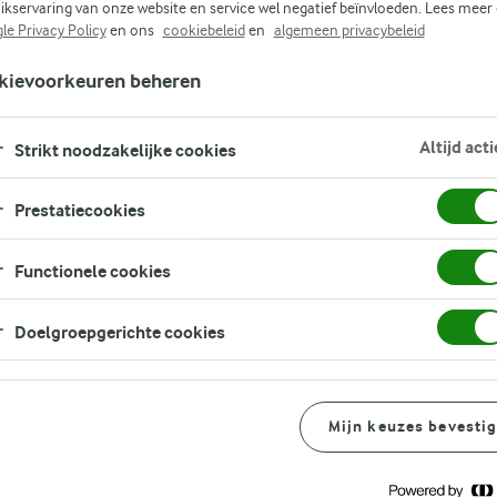
ikservaring van onze website en service wel negatief beïnvloeden. Lees meer
Zoek zoektermen in te voeren
le Privacy Policy
en ons
cookiebeleid
en
algemeen privacybeleid
FILTER
kievoorkeuren beheren
Altijd acti
Strikt noodzakelijke cookies
Prestatiecookies
Functionele cookies
GERELATEERDE CATEGORIEËN
Doelgroepgerichte cookies
CHEESECAKE
DESSERT
LACTOSEVRIJ
LICHTE
MANGO
FRUIT
TOETJES
TOETJES
LACTOSEVRIJ
TOETJES
SOEP
TOETJES
TOETJES
RECEPTEN
LICHTE SOEP ALS VOORGER
Mijn keuzes bevesti
GEZONDE TOETJES