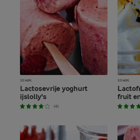
10 MIN.
10 MIN.
Lactosevrije yoghurt
Lactof
ijslolly's
fruit 
(4)