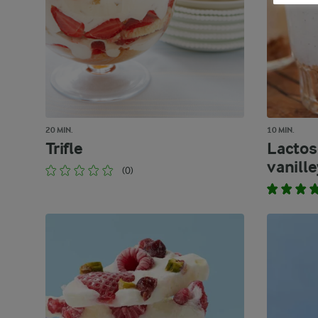
20 MIN.
10 MIN.
Trifle
Lactos
vanill
(0)