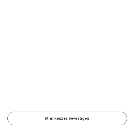
Lurpak®
Volg ons op
© Arla Foods amba 2026
Reopen cookie popup
Algemeen Privacybeleid
Standaard Gebruiksvoorwaarden
Mijn keuzes bevestigen
BEREIDINGSWIJZE
INGREDIËNTEN
Cookieverklaring