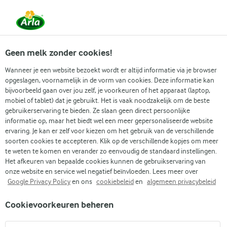
Vanaf 1 juni zijn DMK Group en Arla Foods
gefuseerd.
Lees het persbericht.
Geen melk zonder cookies!
Wanneer je een website bezoekt wordt er altijd informatie via je browser
opgeslagen, voornamelijk in de vorm van cookies. Deze informatie kan
Zoek categorie
bijvoorbeeld gaan over jou zelf, je voorkeuren of het apparaat (laptop,
mobiel of tablet) dat je gebruikt. Het is vaak noodzakelijk om de beste
gebruikerservaring te bieden. Ze slaan geen direct persoonlijke
Zoek zoektermen in te voeren
informatie op, maar het biedt wel een meer gepersonaliseerde website
Arla
Recepten
ervaring. Je kan er zelf voor kiezen om het gebruik van de verschillende
Vijgen, appel en honing als topping voor Arla Skyr
soorten cookies te accepteren. Klik op de verschillende kopjes om meer
Vijgen, appel en honing als
te weten te komen en verander zo eenvoudig de standaard instellingen.
Het afkeuren van bepaalde cookies kunnen de gebruikservaring van
topping voor Arla Skyr
onze website en service wel negatief beïnvloeden. Lees meer over
Google Privacy Policy
en ons
cookiebeleid
en
algemeen privacybeleid
(0)
Cookievoorkeuren beheren
Vijgen en honing vormen een tijdloos duo, en als ze