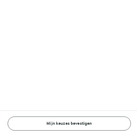
Lurpak®
Volg ons op
© Arla Foods amba 2026
Reopen cookie popup
Algemeen Privacybeleid
Standaard Gebruiksvoorwaarden
Mijn keuzes bevestigen
BEREIDINGSWIJZE
INGREDIËNTEN
Cookieverklaring