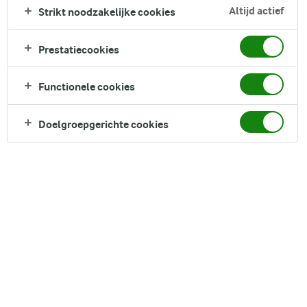
bessen, honing, je favoriete granola en verse
Altijd actief
Strikt noodzakelijke cookies
citroenmelissebladen. Het resultaat is een bevredigende en
verfrissende kom met geweldige smaken en texturen. Klaar in
Prestatiecookies
een paar minuten, perfect voor een drukke ochtend of als
een snelle traktatie tussendoor.
Functionele cookies
Direct in je mandje bij:
Doelgroepgerichte cookies
DELEN
Ingrediënten