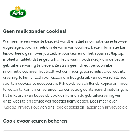
Vanaf 1 juni zijn DMK Group en Arla Foods
gefuseerd.
Lees het persbericht.
Geen melk zonder cookies!
Wanneer je een website bezoekt wordt er altijd informatie via je browser
opgeslagen, voornamelijk in de vorm van cookies. Deze informatie kan
Zoek categorie
bijvoorbeeld gaan over jou zelf, je voorkeuren of het apparaat (laptop,
mobiel of tablet) dat je gebruikt. Het is vaak noodzakelijk om de beste
gebruikerservaring te bieden. Ze slaan geen direct persoonlijke
Zoek zoektermen in te voeren
informatie op, maar het biedt wel een meer gepersonaliseerde website
Arla
Recepten
Granola bowl
ervaring. Je kan er zelf voor kiezen om het gebruik van de verschillende
soorten cookies te accepteren. Klik op de verschillende kopjes om meer
Granola bowl
te weten te komen en verander zo eenvoudig de standaard instellingen.
Het afkeuren van bepaalde cookies kunnen de gebruikservaring van
5 MIN.
(1)
onze website en service wel negatief beïnvloeden. Lees meer over
Google Privacy Policy
en ons
cookiebeleid
en
algemeen privacybeleid
Een lekker ontbijt hoeft niet meer dan een paar minuten te
Cookievoorkeuren beheren
duren om te maken. Ons recept is voor een eenvoudige
portie met een basis van vanille skyr met daarop verse