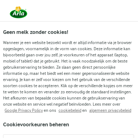
Vanaf 1 juni zijn DMK Group en Arla Foods
gefuseerd.
Lees het persbericht.
Geen melk zonder cookies!
Wanneer je een website bezoekt wordt er altijd informatie via je browser
opgeslagen, voornamelijk in de vorm van cookies. Deze informatie kan
Zoek categorie
bijvoorbeeld gaan over jou zelf, je voorkeuren of het apparaat (laptop,
mobiel of tablet) dat je gebruikt. Het is vaak noodzakelijk om de beste
gebruikerservaring te bieden. Ze slaan geen direct persoonlijke
Zoek zoektermen in te voeren
informatie op, maar het biedt wel een meer gepersonaliseerde website
Arla
Recepten
Smoothie met gember en Skyr
ervaring. Je kan er zelf voor kiezen om het gebruik van de verschillende
soorten cookies te accepteren. Klik op de verschillende kopjes om meer
Smoothie met gember en
te weten te komen en verander zo eenvoudig de standaard instellingen.
Skyr
Het afkeuren van bepaalde cookies kunnen de gebruikservaring van
onze website en service wel negatief beïnvloeden. Lees meer over
Google Privacy Policy
en ons
cookiebeleid
en
algemeen privacybeleid
15 MIN.
(1)
Cookievoorkeuren beheren
Geniet van een eenvoudige smoothie boordevol smaak met
gember, romige vanille skyr, verse kurkumawortel en een