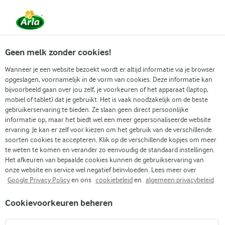
Vanaf 1 juni zijn DMK Group en Arla Foods
gefuseerd.
Lees het persbericht.
Geen melk zonder cookies!
Wanneer je een website bezoekt wordt er altijd informatie via je browser
opgeslagen, voornamelijk in de vorm van cookies. Deze informatie kan
bijvoorbeeld gaan over jou zelf, je voorkeuren of het apparaat (laptop,
RECEPTEN
mobiel of tablet) dat je gebruikt. Het is vaak noodzakelijk om de beste
Gezonde smoothies als
gebruikerservaring te bieden. Ze slaan geen direct persoonlijke
informatie op, maar het biedt wel een meer gepersonaliseerde website
ontbijt
ervaring. Je kan er zelf voor kiezen om het gebruik van de verschillende
soorten cookies te accepteren. Klik op de verschillende kopjes om meer
te weten te komen en verander zo eenvoudig de standaard instellingen.
Ontdek heerlijke gezonde smoothies als ontbijt .
Het afkeuren van bepaalde cookies kunnen de gebruikservaring van
Bedenk waar je zin in hebt en wij inspireren je!
onze website en service wel negatief beïnvloeden. Lees meer over
Google Privacy Policy
en ons
cookiebeleid
en
algemeen privacybeleid
Cookievoorkeuren beheren
Zoek categorie
Zoek zoektermen in te voeren