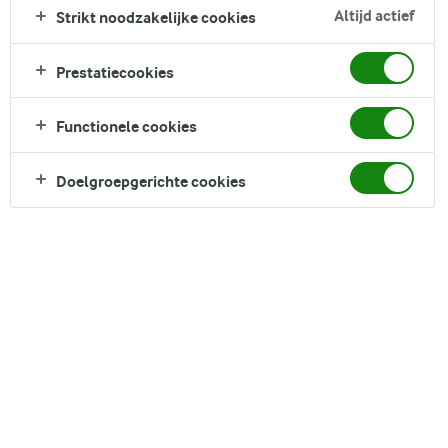
Altijd actief
Zoek zoektermen in te voeren
Strikt noodzakelijke cookies
FILTER
Prestatiecookies
Functionele cookies
5
recepten gevonden
Doelgroepgerichte cookies
Populariteit