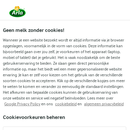
Vanaf 1 juni zijn DMK Group en Arla Foods
gefuseerd.
Lees het persbericht.
Geen melk zonder cookies!
Wanneer je een website bezoekt wordt er altijd informatie via je browser
opgeslagen, voornamelijk in de vorm van cookies. Deze informatie kan
bijvoorbeeld gaan over jou zelf, je voorkeuren of het apparaat (laptop,
RECEPTEN
mobiel of tablet) dat je gebruikt. Het is vaak noodzakelijk om de beste
Hartige vegetarische
gebruikerservaring te bieden. Ze slaan geen direct persoonlijke
informatie op, maar het biedt wel een meer gepersonaliseerde website
taarten
ervaring. Je kan er zelf voor kiezen om het gebruik van de verschillende
soorten cookies te accepteren. Klik op de verschillende kopjes om meer
te weten te komen en verander zo eenvoudig de standaard instellingen.
Vind je volgende maaltijd uit onze selectie hartige
Het afkeuren van bepaalde cookies kunnen de gebruikservaring van
vegetarische taarten. Ontdek heerlijke nieuwe
onze website en service wel negatief beïnvloeden. Lees meer over
Google Privacy Policy
en ons
cookiebeleid
en
algemeen privacybeleid
receptideeën die passen bij jouw wensen.
Cookievoorkeuren beheren
Zoek categorie