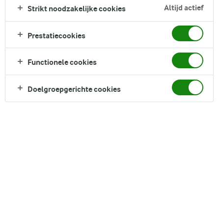
Altijd actief
Zoek zoektermen in te voeren
Strikt noodzakelijke cookies
FILTER
Prestatiecookies
Functionele cookies
130
recepten gevonden
Doelgroepgerichte cookies
Populariteit