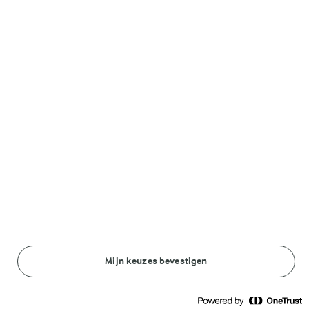
15 MIN.
Thaise pannenkoek
Linzenburgers
met kokos en banaan
(0)
recept
(1)
Mijn keuzes bevestigen