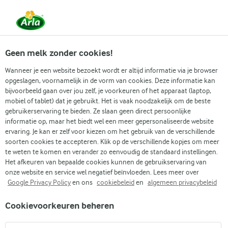
Vanaf 1 juni zijn DMK Group en Arla Foods
gefuseerd.
Lees het persbericht.
Geen melk zonder cookies!
Wanneer je een website bezoekt wordt er altijd informatie via je browser
opgeslagen, voornamelijk in de vorm van cookies. Deze informatie kan
bijvoorbeeld gaan over jou zelf, je voorkeuren of het apparaat (laptop,
RECEPTEN
mobiel of tablet) dat je gebruikt. Het is vaak noodzakelijk om de beste
Makkelijke vegetarische
gebruikerservaring te bieden. Ze slaan geen direct persoonlijke
informatie op, maar het biedt wel een meer gepersonaliseerde website
recepten
ervaring. Je kan er zelf voor kiezen om het gebruik van de verschillende
soorten cookies te accepteren. Klik op de verschillende kopjes om meer
te weten te komen en verander zo eenvoudig de standaard instellingen.
Vind je volgende maaltijd uit onze selectie makkelijke
Het afkeuren van bepaalde cookies kunnen de gebruikservaring van
vegetarische recepten. Ontdek heerlijke nieuwe
onze website en service wel negatief beïnvloeden. Lees meer over
Google Privacy Policy
en ons
cookiebeleid
en
algemeen privacybeleid
receptideeën die passen bij jouw wensen.
Cookievoorkeuren beheren
Zoek categorie