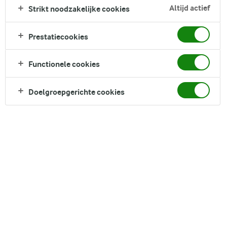
FILTER
Altijd actief
Strikt noodzakelijke cookies
Prestatiecookies
Functionele cookies
76
recepten gevonden
Doelgroepgerichte cookies
Populariteit