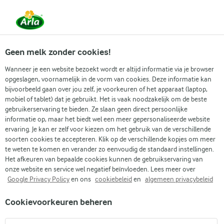
Vanaf 1 juni zijn DMK Group en Arla Foods
gefuseerd.
Lees het persbericht.
Geen melk zonder cookies!
Wanneer je een website bezoekt wordt er altijd informatie via je browser
opgeslagen, voornamelijk in de vorm van cookies. Deze informatie kan
bijvoorbeeld gaan over jou zelf, je voorkeuren of het apparaat (laptop,
RECEPTEN
mobiel of tablet) dat je gebruikt. Het is vaak noodzakelijk om de beste
Vegetarische salade
gebruikerservaring te bieden. Ze slaan geen direct persoonlijke
informatie op, maar het biedt wel een meer gepersonaliseerde website
ervaring. Je kan er zelf voor kiezen om het gebruik van de verschillende
Vind je volgende maaltijd uit onze selectie
soorten cookies te accepteren. Klik op de verschillende kopjes om meer
vegetarische salade. Ontdek heerlijke nieuwe
te weten te komen en verander zo eenvoudig de standaard instellingen.
Het afkeuren van bepaalde cookies kunnen de gebruikservaring van
receptideeën die passen bij jouw wensen.
onze website en service wel negatief beïnvloeden. Lees meer over
Google Privacy Policy
en ons
cookiebeleid
en
algemeen privacybeleid
Cookievoorkeuren beheren
Zoek categorie
Zoek zoektermen in te voeren