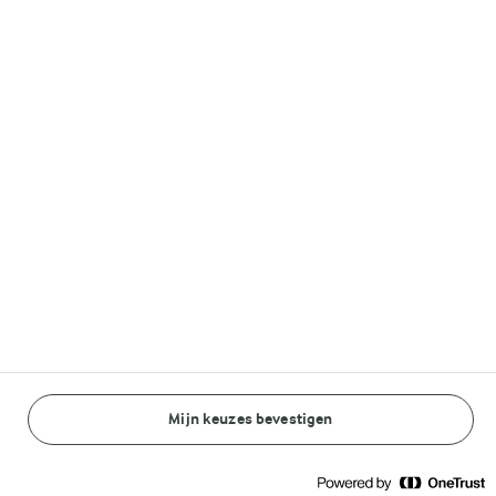
35 MIN.
45 MIN.
Quinoaburgers
Bietensalade met
quinoa
(1)
(0)
Mijn keuzes bevestigen
Arla Foods Nederland
Arla Foods Nederland
