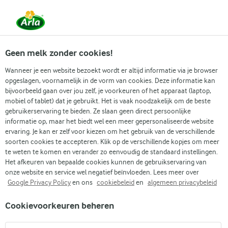
Vanaf 1 juni zijn DMK Group en Arla Foods
gefuseerd.
Lees het persbericht.
Geen melk zonder cookies!
Wanneer je een website bezoekt wordt er altijd informatie via je browser
opgeslagen, voornamelijk in de vorm van cookies. Deze informatie kan
bijvoorbeeld gaan over jou zelf, je voorkeuren of het apparaat (laptop,
RECEPTEN
mobiel of tablet) dat je gebruikt. Het is vaak noodzakelijk om de beste
Pizza recepten
gebruikerservaring te bieden. Ze slaan geen direct persoonlijke
informatie op, maar het biedt wel een meer gepersonaliseerde website
ervaring. Je kan er zelf voor kiezen om het gebruik van de verschillende
Hier vind je een reeks aan heerlijke pizza recepten.
soorten cookies te accepteren. Klik op de verschillende kopjes om meer
Ontdek geweldige nieuwe ideeën voor lekkere
te weten te komen en verander zo eenvoudig de standaard instellingen.
Het afkeuren van bepaalde cookies kunnen de gebruikservaring van
zelfgemaakte gerechten waar het hele gezin van kan
onze website en service wel negatief beïnvloeden. Lees meer over
genieten.
Google Privacy Policy
en ons
cookiebeleid
en
algemeen privacybeleid
Cookievoorkeuren beheren
Zoek categorie