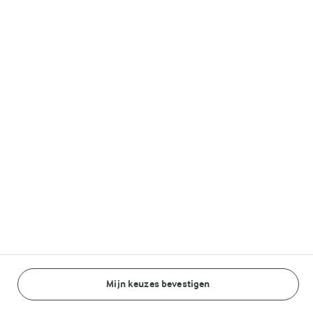
Volg ons op
© Arla Foods amba 2026
Reopen cookie popup
Algemeen Privacybeleid
Standaard Gebruiksvoorwaarden
Cookieverklaring
Mijn keuzes bevestigen
Betaal verklaring