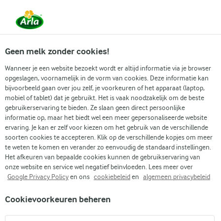
Vanaf 1 juni zijn DMK Group en Arla Foods
gefuseerd.
Lees het persbericht.
Geen melk zonder cookies!
Wanneer je een website bezoekt wordt er altijd informatie via je browser
opgeslagen, voornamelijk in de vorm van cookies. Deze informatie kan
bijvoorbeeld gaan over jou zelf, je voorkeuren of het apparaat (laptop,
RECEPTEN
mobiel of tablet) dat je gebruikt. Het is vaak noodzakelijk om de beste
Paasbrunch recepten
gebruikerservaring te bieden. Ze slaan geen direct persoonlijke
informatie op, maar het biedt wel een meer gepersonaliseerde website
ervaring. Je kan er zelf voor kiezen om het gebruik van de verschillende
Maak van je paasbrunch een feest met deze heerlijke
soorten cookies te accepteren. Klik op de verschillende kopjes om meer
paasbrunch recepten! Van luchtige broodjes en
te weten te komen en verander zo eenvoudig de standaard instellingen.
Het afkeuren van bepaalde cookies kunnen de gebruikservaring van
hartige taarten tot frisse salades en zoete lekkernijen,
onze website en service wel negatief beïnvloeden. Lees meer over
deze recepten zorgen voor een feestelijke en
Google Privacy Policy
en ons
cookiebeleid
en
algemeen privacybeleid
smaakvolle tafel. Laat je inspireren door onze
Cookievoorkeuren beheren
paasbrunch ideeën en geniet samen met familie en
vrienden van een onvergetelijke paasbrunch tijdens