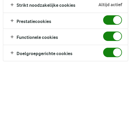
de paasdagen.
Altijd actief
Strikt noodzakelijke cookies
Prestatiecookies
Zoek categorie
Zoek zoektermen in te voeren
Functionele cookies
FILTER
Doelgroepgerichte cookies
Paasbrunch ideeën en
inspiratie
Op zoek naar paasbrunch ideeën? Op deze pagina vind
je volop inspiratie om van jouw paasbrunch een
onvergetelijk feest te maken. Van creatieve gerechten
tot slimme tips, hier doe je ideeën op voor een