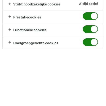
LUNCH
TUSSENDOORTJES
AVONDETEN
Altijd actief
Strikt noodzakelijke cookies
ONTBIJT
FILTER
Prestatiecookies
Functionele cookies
231
recepten gevonden
Doelgroepgerichte cookies
Populariteit