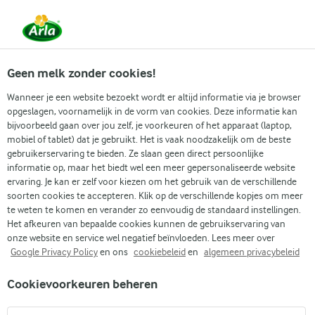
Vanaf 1 juni zijn DMK Group en Arla Foods
gefuseerd.
Lees het persbericht.
Geen melk zonder cookies!
Wanneer je een website bezoekt wordt er altijd informatie via je browser
opgeslagen, voornamelijk in de vorm van cookies. Deze informatie kan
bijvoorbeeld gaan over jou zelf, je voorkeuren of het apparaat (laptop,
RECEPTEN
mobiel of tablet) dat je gebruikt. Het is vaak noodzakelijk om de beste
Eiwitrijke recepten
gebruikerservaring te bieden. Ze slaan geen direct persoonlijke
informatie op, maar het biedt wel een meer gepersonaliseerde website
ervaring. Je kan er zelf voor kiezen om het gebruik van de verschillende
Vind je volgende maaltijd uit onze selectie eiwitrijke
soorten cookies te accepteren. Klik op de verschillende kopjes om meer
recepten. Ontdek heerlijke nieuwe receptideeën die
te weten te komen en verander zo eenvoudig de standaard instellingen.
Het afkeuren van bepaalde cookies kunnen de gebruikservaring van
passen bij jouw wensen.
onze website en service wel negatief beïnvloeden. Lees meer over
Google Privacy Policy
en ons
cookiebeleid
en
algemeen privacybeleid
Cookievoorkeuren beheren
Zoek categorie
Zoek zoektermen in te voeren