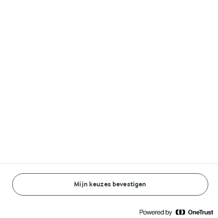
15 MIN.
Piña colada
Groene smoothie
breakfastbowl
bowl met Arla Skyr,
spinazie en gember
(0)
(0)
Mijn keuzes bevestigen
40 MIN.
15 MIN.
Eiwitrijk dessert
Mango smoothie met