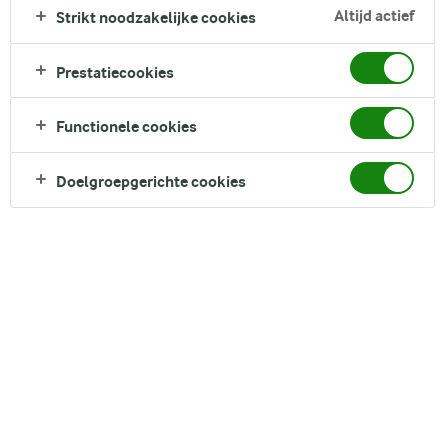
FILTER
Altijd actief
Strikt noodzakelijke cookies
Prestatiecookies
Functionele cookies
130
recepten gevonden
Doelgroepgerichte cookies
Populariteit