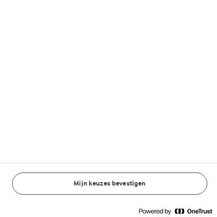
15 MIN.
15 MIN.
Matcha smoothie
Eiwitrijke
bowl
pannenkoeken
(1)
(1)
Mijn keuzes bevestigen