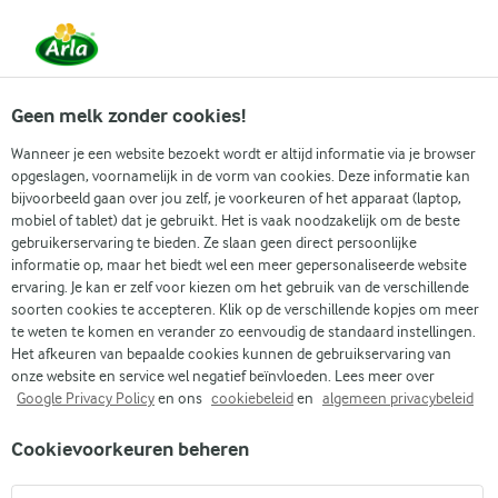
Vanaf 1 juni zijn DMK Group en Arla Foods
gefuseerd.
Lees het persbericht.
Geen melk zonder cookies!
Wanneer je een website bezoekt wordt er altijd informatie via je browser
opgeslagen, voornamelijk in de vorm van cookies. Deze informatie kan
bijvoorbeeld gaan over jou zelf, je voorkeuren of het apparaat (laptop,
RECEPTEN
mobiel of tablet) dat je gebruikt. Het is vaak noodzakelijk om de beste
Eiwitrijk ontbijt
gebruikerservaring te bieden. Ze slaan geen direct persoonlijke
informatie op, maar het biedt wel een meer gepersonaliseerde website
ervaring. Je kan er zelf voor kiezen om het gebruik van de verschillende
Vind je volgende maaltijd uit onze selectie eiwitrijk
soorten cookies te accepteren. Klik op de verschillende kopjes om meer
ontbijt. Ontdek heerlijke nieuwe receptideeën die
te weten te komen en verander zo eenvoudig de standaard instellingen.
Het afkeuren van bepaalde cookies kunnen de gebruikservaring van
passen bij jouw wensen.
onze website en service wel negatief beïnvloeden. Lees meer over
Google Privacy Policy
en ons
cookiebeleid
en
algemeen privacybeleid
Cookievoorkeuren beheren
Zoek categorie
Zoek zoektermen in te voeren