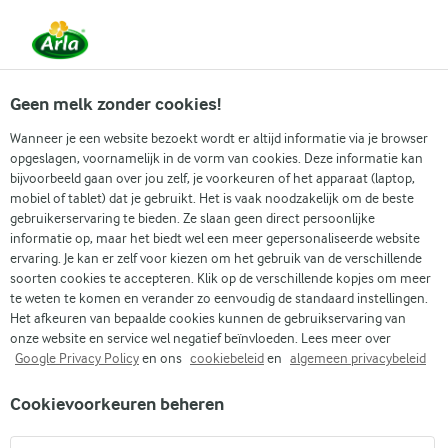
Vanaf 1 juni zijn DMK Group en Arla Foods
gefuseerd.
Lees het persbericht.
Geen melk zonder cookies!
Wanneer je een website bezoekt wordt er altijd informatie via je browser
opgeslagen, voornamelijk in de vorm van cookies. Deze informatie kan
bijvoorbeeld gaan over jou zelf, je voorkeuren of het apparaat (laptop,
RECEPTEN
mobiel of tablet) dat je gebruikt. Het is vaak noodzakelijk om de beste
High tea recepten
gebruikerservaring te bieden. Ze slaan geen direct persoonlijke
informatie op, maar het biedt wel een meer gepersonaliseerde website
ervaring. Je kan er zelf voor kiezen om het gebruik van de verschillende
Maak van je high tea een feest met deze heerlijke
soorten cookies te accepteren. Klik op de verschillende kopjes om meer
recepten. Van zoete lekkernijen zoals scones en
te weten te komen en verander zo eenvoudig de standaard instellingen.
Het afkeuren van bepaalde cookies kunnen de gebruikservaring van
cupcakes tot hartige hapjes zoals mini-sandwiches en
onze website en service wel negatief beïnvloeden. Lees meer over
quiches: creëer een onvergetelijke ervaring voor jou
Google Privacy Policy
en ons
cookiebeleid
en
algemeen privacybeleid
en je gasten.
Cookievoorkeuren beheren