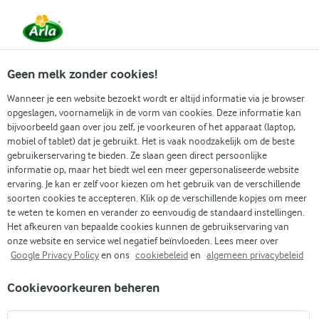
Vanaf 1 juni zijn DMK Group en Arla Foods
gefuseerd.
Lees het persbericht.
Geen melk zonder cookies!
Wanneer je een website bezoekt wordt er altijd informatie via je browser
opgeslagen, voornamelijk in de vorm van cookies. Deze informatie kan
bijvoorbeeld gaan over jou zelf, je voorkeuren of het apparaat (laptop,
RECEPTEN
mobiel of tablet) dat je gebruikt. Het is vaak noodzakelijk om de beste
Hoofdgerechten +
gebruikerservaring te bieden. Ze slaan geen direct persoonlijke
informatie op, maar het biedt wel een meer gepersonaliseerde website
Varkensvlees
ervaring. Je kan er zelf voor kiezen om het gebruik van de verschillende
soorten cookies te accepteren. Klik op de verschillende kopjes om meer
te weten te komen en verander zo eenvoudig de standaard instellingen.
Arla geeft je recepten voor alle gelegenheden! Gebruik
Het afkeuren van bepaalde cookies kunnen de gebruikservaring van
onderstaande zoekfunctie of het filtermenu om
onze website en service wel negatief beïnvloeden. Lees meer over
Google Privacy Policy
en ons
cookiebeleid
en
algemeen privacybeleid
gemakkelijk recepten met jouw favoriete ingrediënten
te vinden.
Cookievoorkeuren beheren