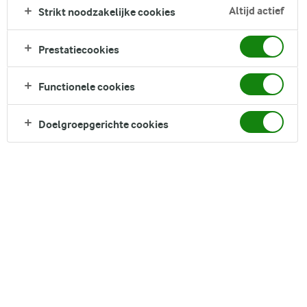
Altijd actief
Strikt noodzakelijke cookies
Zoek categorie
Zoek zoektermen in te voeren
FILTER
Prestatiecookies
Functionele cookies
Doelgroepgerichte cookies
21
recepten gevonden
Populariteit