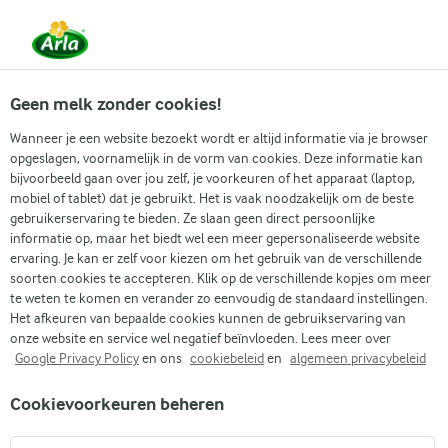
Vanaf 1 juni zijn DMK Group en Arla Foods
gefuseerd.
Lees het persbericht.
Geen melk zonder cookies!
Wanneer je een website bezoekt wordt er altijd informatie via je browser
opgeslagen, voornamelijk in de vorm van cookies. Deze informatie kan
bijvoorbeeld gaan over jou zelf, je voorkeuren of het apparaat (laptop,
RECEPTEN
mobiel of tablet) dat je gebruikt. Het is vaak noodzakelijk om de beste
Licht ontbijt
gebruikerservaring te bieden. Ze slaan geen direct persoonlijke
informatie op, maar het biedt wel een meer gepersonaliseerde website
ervaring. Je kan er zelf voor kiezen om het gebruik van de verschillende
Duik in de wereld van licht ontbijt. Dit is een plek
soorten cookies te accepteren. Klik op de verschillende kopjes om meer
boordevol heerlijke recepten. Dus laat je inspireren
te weten te komen en verander zo eenvoudig de standaard instellingen.
Het afkeuren van bepaalde cookies kunnen de gebruikservaring van
door verschillende ideeën en het volgende food
onze website en service wel negatief beïnvloeden. Lees meer over
avontuur kan beginnen!
Google Privacy Policy
en ons
cookiebeleid
en
algemeen privacybeleid
Cookievoorkeuren beheren
Zoek categorie