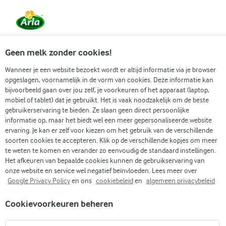
Vanaf 1 juni zijn DMK Group en Arla Foods
gefuseerd.
Lees het persbericht.
Geen melk zonder cookies!
Wanneer je een website bezoekt wordt er altijd informatie via je browser
opgeslagen, voornamelijk in de vorm van cookies. Deze informatie kan
bijvoorbeeld gaan over jou zelf, je voorkeuren of het apparaat (laptop,
RECEPTEN
mobiel of tablet) dat je gebruikt. Het is vaak noodzakelijk om de beste
Kip + Kaas
gebruikerservaring te bieden. Ze slaan geen direct persoonlijke
informatie op, maar het biedt wel een meer gepersonaliseerde website
ervaring. Je kan er zelf voor kiezen om het gebruik van de verschillende
Arla geeft je recepten voor alle gelegenheden! Gebruik
soorten cookies te accepteren. Klik op de verschillende kopjes om meer
onderstaande zoekfunctie of het filtermenu om
te weten te komen en verander zo eenvoudig de standaard instellingen.
Het afkeuren van bepaalde cookies kunnen de gebruikservaring van
gemakkelijk recepten met jouw favoriete ingrediënten
onze website en service wel negatief beïnvloeden. Lees meer over
te vinden.
Google Privacy Policy
en ons
cookiebeleid
en
algemeen privacybeleid
Cookievoorkeuren beheren
Zoek categorie