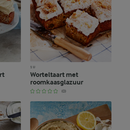
1 U
rt
Worteltaart met
roomkaasglazuur
(0)