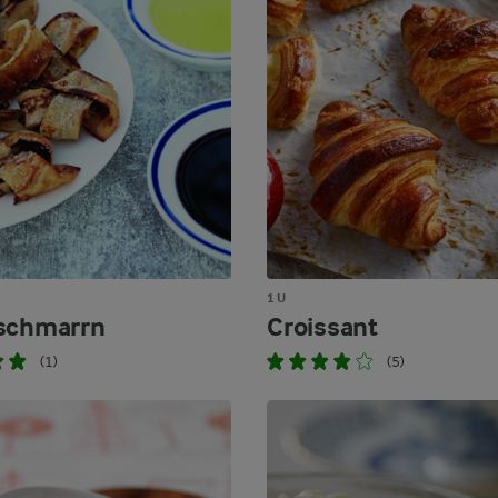
1 U
schmarrn
Croissant
(1)
(5)