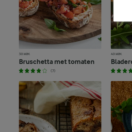
30 MIN.
40 MIN.
Bruschetta met tomaten
Blader
(7)