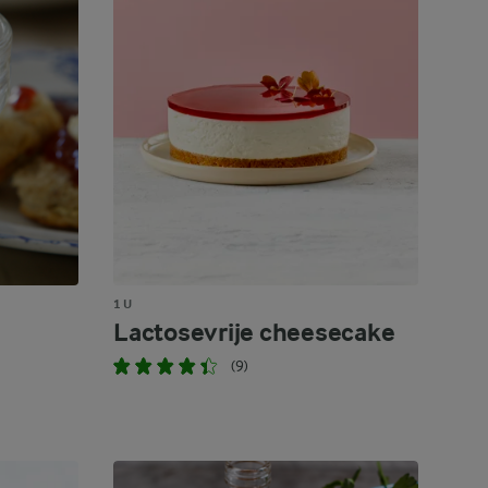
1 U
Lactosevrije cheesecake
(9)