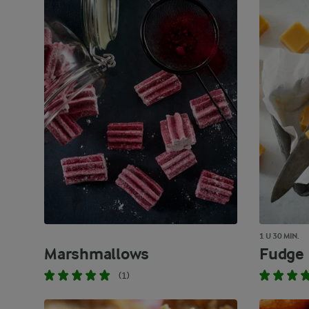
1 U 30 MIN.
Marshmallows
Fudge
(1)