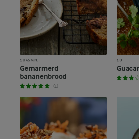
1 U 45 MIN.
1 U
Gemarmerd
Guaca
bananenbrood
(1)