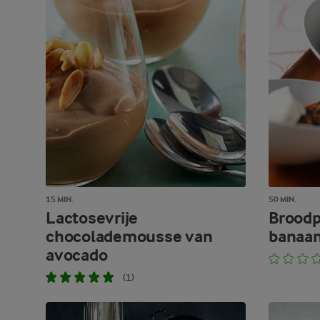
15 MIN.
50 MIN.
Lactosevrije
Broodp
chocolademousse van
banaan
avocado
(1)