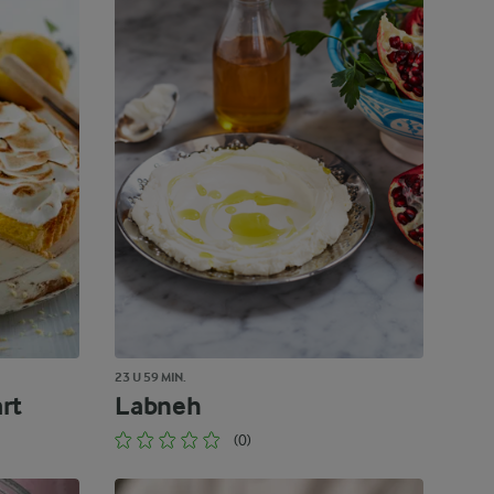
23 U 59 MIN.
rt
Labneh
(0)