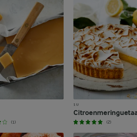
1 U
Citroenmeringuetaa
(1)
(2)