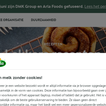
 juni zijn DMK Group en Arla Foods gefuseerd.
Lees het per
E ORGANISATIE
DUURZAAMHEID
RECEPTEN
Lekkere recepten
s wat je smaakpapillen echt zal verwennen? Deze selectie van
n melk zonder cookies!
 wat wils! Van hartige gerechten tot zoete lekkernijen, elk rec
smaak en is eenvoudig te maken.
er je een website bezoekt wordt er altijd informatie via je browser opgeslage
amelijk in de vorm van cookies. Deze informatie kan bijvoorbeeld gaan over 
je voorkeuren of het apparaat (laptop, mobiel of tablet) dat je gebruikt. Het is 
akelijk om de beste gebruikerservaring te bieden. Ze slaan geen direct
ORTJES
Zoek categorie
onlijke informatie op, maar het biedt wel een meer gepersonaliseerde websit