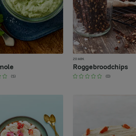
20 MIN.
mole
Roggebroodchips
(5)
(0)