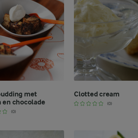
udding met
Clotted cream
 en chocolade
(0)
(0)