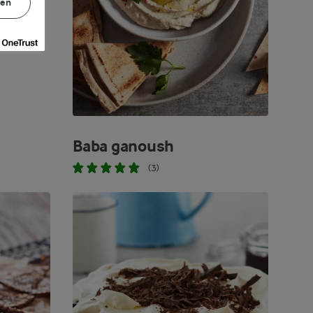
gen
Baba ganoush
(3)