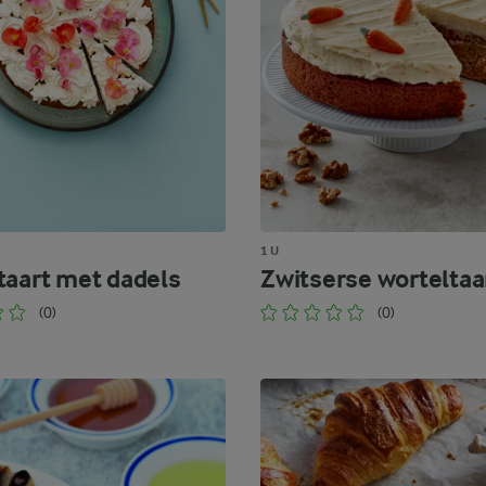
1 U
taart met dadels
Zwitserse worteltaa
(0)
(0)