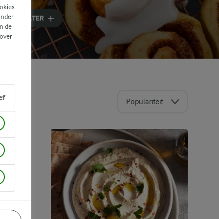
ookies
ander
J
FILTER
n de
 over
ef
Populariteit