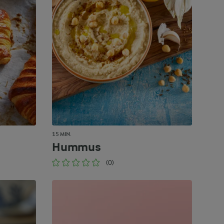
15 MIN.
Hummus
(0)