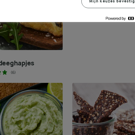
KOOLHYDRAATARME
Mijn keuzes bevesti
TUSSENDOORTJES
Bekijk meer
deeghapjes
(6)