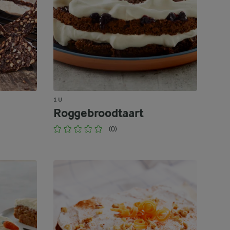
1 U
Roggebroodtaart
(0)