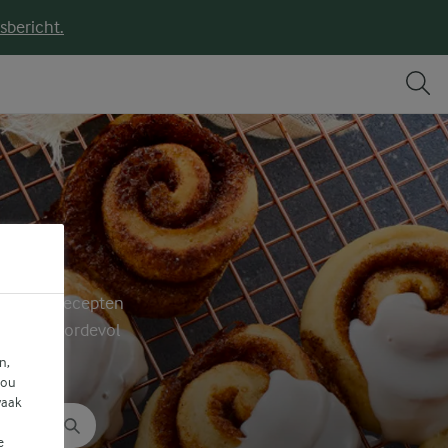
sbericht.
 lekkere recepten
ept zit boordevol
n,
jou
vaak
e