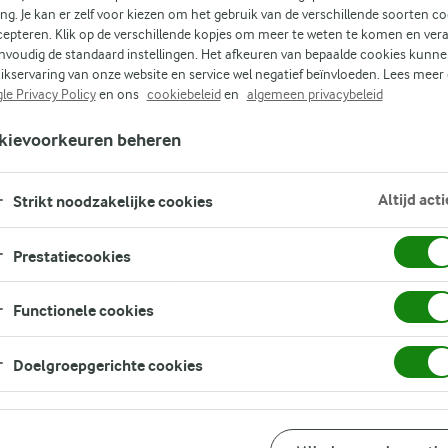
ing. Je kan er zelf voor kiezen om het gebruik van de verschillende soorten c
Zoek zoektermen in te voeren
cepteren. Klik op de verschillende kopjes om meer te weten te komen en ver
GEZOND
EIWITRIJK
KOOLHYDRAATARM
LACTOSEVRI
nvoudig de standaard instellingen. Het afkeuren van bepaalde cookies kunne
ikservaring van onze website en service wel negatief beïnvloeden. Lees meer
le Privacy Policy
en ons
cookiebeleid
en
algemeen privacybeleid
kievoorkeuren beheren
Altijd acti
Strikt noodzakelijke cookies
Prestatiecookies
GERELATEERDE CATEGORIEËN
Functionele cookies
TUSSENDOORTJES
LACTOSEVRIJ
LACTOSEVRIJE
LACTOSEVRIJE
LEUKE RECEPTEN
TUSSENDOORTJE
HAPJES
SNACKS
GEZONDE TUSSENDOORTJES
Doelgroepgerichte cookies
EIWITRIJK TUSSENDOORTJE