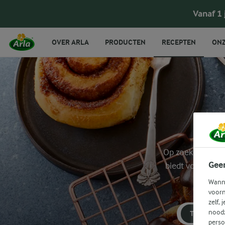
Vanaf 1
OVER ARLA
PRODUCTEN
RECEPTEN
ONZ
Op zoek naar iet
Gee
biedt voor ieder
Wanne
voorn
zelf, 
noodz
TUSSENDO
perso