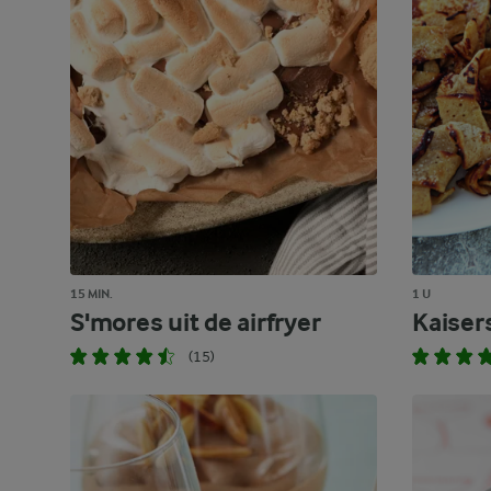
15 MIN.
1 U
S'mores uit de airfryer
Kaiser
(15)