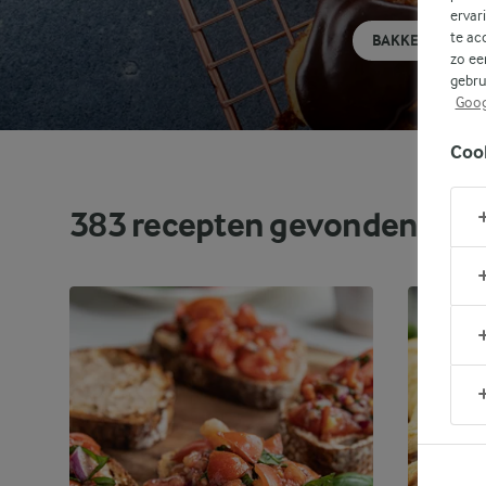
ervar
te ac
BAKKEN
zo ee
gebru
Goog
Coo
383
recepten gevonden