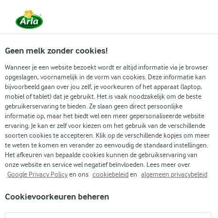
Vanaf 1 juni zijn DMK Group en Arla Foods
gefuseerd.
Lees het persbericht.
Geen melk zonder cookies!
Wanneer je een website bezoekt wordt er altijd informatie via je browser
opgeslagen, voornamelijk in de vorm van cookies. Deze informatie kan
bijvoorbeeld gaan over jou zelf, je voorkeuren of het apparaat (laptop,
RECEPTEN
mobiel of tablet) dat je gebruikt. Het is vaak noodzakelijk om de beste
Simpele lunch recepten
gebruikerservaring te bieden. Ze slaan geen direct persoonlijke
informatie op, maar het biedt wel een meer gepersonaliseerde website
ervaring. Je kan er zelf voor kiezen om het gebruik van de verschillende
Duik in de wereld van simpele lunch recepten. Dit is
soorten cookies te accepteren. Klik op de verschillende kopjes om meer
een plek boordevol heerlijke recepten. Dus laat je
te weten te komen en verander zo eenvoudig de standaard instellingen.
Het afkeuren van bepaalde cookies kunnen de gebruikservaring van
inspireren door verschillende ideeën en het volgende
onze website en service wel negatief beïnvloeden. Lees meer over
food avontuur kan beginnen!
Google Privacy Policy
en ons
cookiebeleid
en
algemeen privacybeleid
Cookievoorkeuren beheren
Zoek categorie