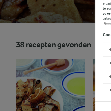
ervar
te ac
zo ee
gebru
Goog
Coo
38
recepten gevonden