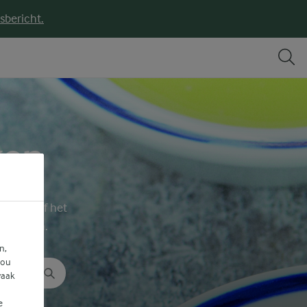
sbericht.
ken
functie of het
te vinden.
n,
jou
vaak
e