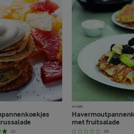
45 MIN.
npannenkoekjes
Havermoutpannen
trussalade
met fruitsalade
(1)
(0)