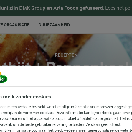
 juni zijn DMK Group en Arla Foods gefuseerd.
Lees het per
E ORGANISATIE
DUURZAAMHEID
RECEPTEN
tbijt + Pannenkoe
 recepten voor alle gelegenheden! Gebruik onderstaande zoek
n melk zonder cookies!
u om gemakkelijk recepten met jouw favoriete ingrediënten 
er je een website bezoekt wordt er altijd informatie via je browser opgeslage
amelijk in de vorm van cookies. Deze informatie kan bijvoorbeeld gaan over 
PANNENKOEKEN
je voorkeuren of het apparaat (laptop, mobiel of tablet) dat je gebruikt. Het is 
Zoek categorie
akelijk om de beste gebruikerservaring te bieden. Ze slaan geen direct
Zoek zoektermen in te voeren
onlijke informatie op, maar het biedt wel een meer gepersonaliseerde websit