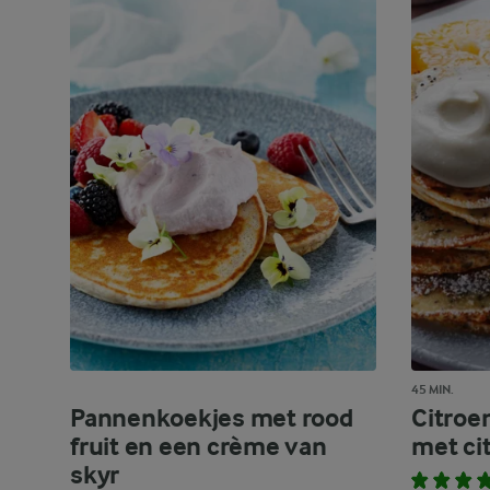
45 MIN.
Pannenkoekjes met rood
Citroe
fruit en een crème van
met ci
skyr