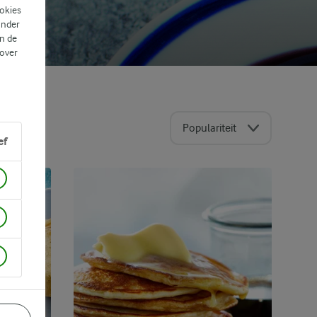
ookies
ander
n de
 over
Populariteit
ef