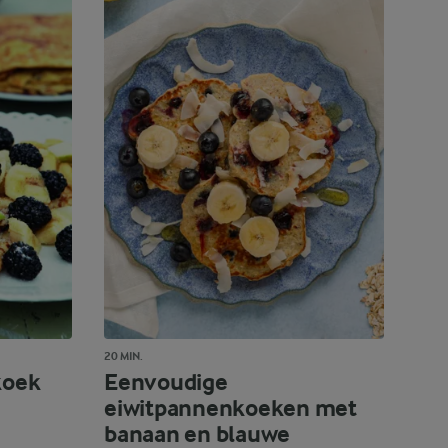
20 MIN.
koek
Eenvoudige
eiwitpannenkoeken met
banaan en blauwe