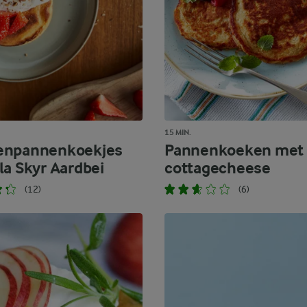
15 MIN.
enpannenkoekjes
Pannenkoeken met
la Skyr Aardbei
cottagecheese
(12)
(6)