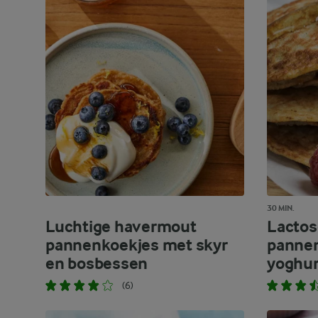
30 MIN.
Luchtige havermout
Lactos
pannenkoekjes met skyr
panne
en bosbessen
yoghur
(6)