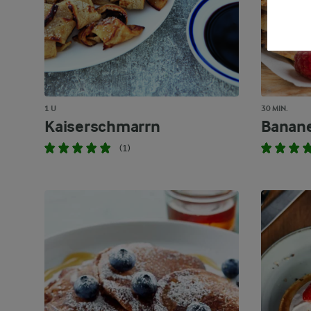
1 U
30 MIN.
Kaiserschmarrn
Banan
(1)