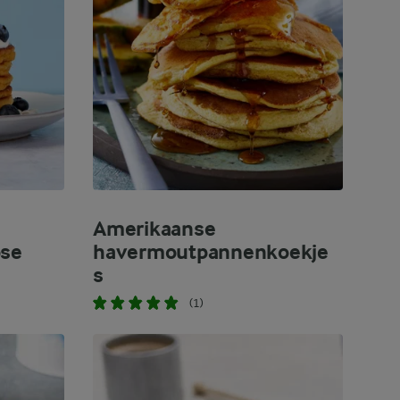
Amerikaanse
ose
havermoutpannenkoekje
s
(1)