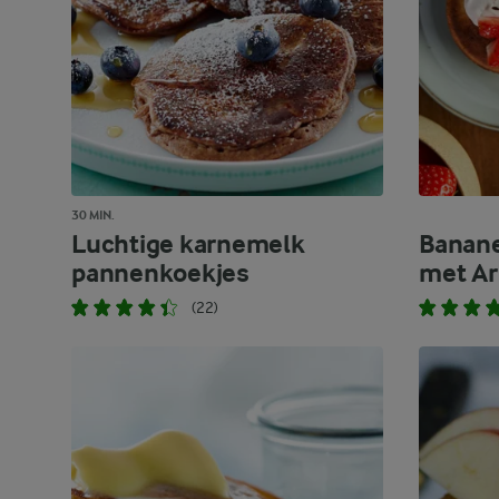
30 MIN.
Luchtige karnemelk
Banan
pannenkoekjes
met Ar
(22)