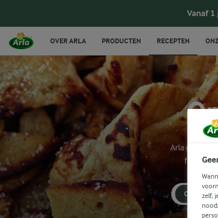
Vanaf 1
OVER ARLA
PRODUCTEN
RECEPTEN
ONZ
On
Arla geeft je
Gee
filtermen
Wanne
voorn
ONTBIJT
zelf, 
noodz
perso