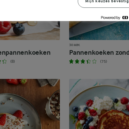
Mijn keuzes bevesti
30 MIN.
enpannenkoeken
Pannenkoeken zond
(8)
(75)