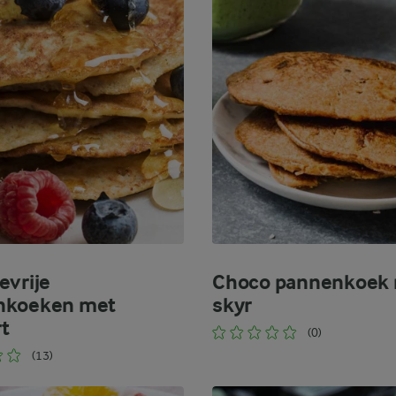
evrije
Choco pannenkoek
nkoeken met
skyr
t
(0)
(13)