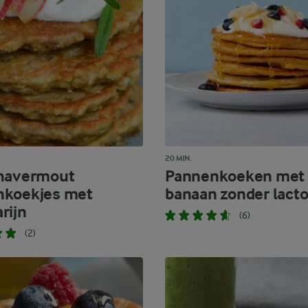
20 MIN.
 havermout
Pannenkoeken met
nkoekjes met
banaan zonder lact
rijn
(6)
(2)