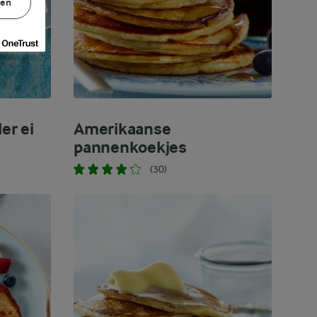
gen
er ei
Amerikaanse
pannenkoekjes
(30)