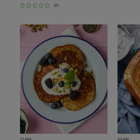
(0)
25 MIN.
40 MIN.