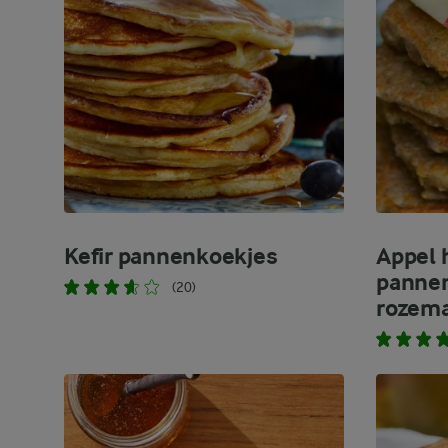
Kefir pannenkoekjes
Appel
panne
(20)
rozema