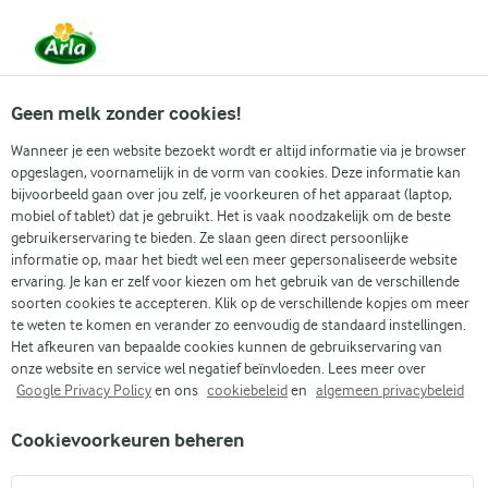
Vanaf 1 juni zijn DMK Group en Arla Foods
gefuseerd.
Lees het persbericht.
Geen melk zonder cookies!
Wanneer je een website bezoekt wordt er altijd informatie via je browser
opgeslagen, voornamelijk in de vorm van cookies. Deze informatie kan
bijvoorbeeld gaan over jou zelf, je voorkeuren of het apparaat (laptop,
RECEPTEN
mobiel of tablet) dat je gebruikt. Het is vaak noodzakelijk om de beste
Taartjes
gebruikerservaring te bieden. Ze slaan geen direct persoonlijke
informatie op, maar het biedt wel een meer gepersonaliseerde website
ervaring. Je kan er zelf voor kiezen om het gebruik van de verschillende
Ontdek onze selectie aan taartjes en doe nieuwe
soorten cookies te accepteren. Klik op de verschillende kopjes om meer
ideeën op voor je volgende bakproject. Perfect om te
te weten te komen en verander zo eenvoudig de standaard instellingen.
Het afkeuren van bepaalde cookies kunnen de gebruikservaring van
serveren voor familie en vrienden – of om te plannen
onze website en service wel negatief beïnvloeden. Lees meer over
als weekend activiteit met de kinderen.
Google Privacy Policy
en ons
cookiebeleid
en
algemeen privacybeleid
Cookievoorkeuren beheren
Zoek categorie