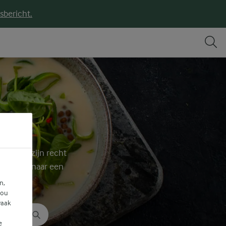
sbericht.
tels tot zijn recht
 zoek is naar een
n,
jou
vaak
e