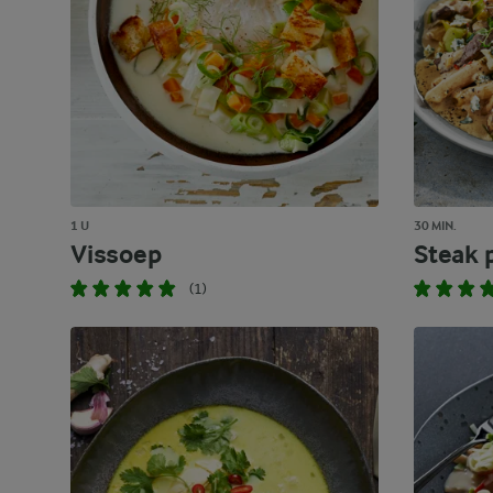
1 U
30 MIN.
Vissoep
Steak 
(1)