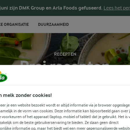
 juni zijn DMK Group en Arla Foods gefuseerd.
Lees het per
E ORGANISATIE
DUURZAAMHEID
RECEPTEN
Prei recepten
jdige groente die zowel in hartige taarten, soepen als ovenscho
n melk zonder cookies!
recepten zijn eenvoudig en vol van smaak, perfect voor wie op
gezonde en smakelijke maaltijd.
er je een website bezoekt wordt er altijd informatie via je browser opgeslage
amelijk in de vorm van cookies. Deze informatie kan bijvoorbeeld gaan over 
je voorkeuren of het apparaat (laptop, mobiel of tablet) dat je gebruikt. Het is 
akelijk om de beste gebruikerservaring te bieden. Ze slaan geen direct
Zoek categorie
onlijke informatie op, maar het biedt wel een meer gepersonaliseerde websit