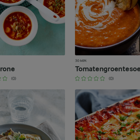
30 MIN.
rone
Tomatengroenteso
(0)
(0)