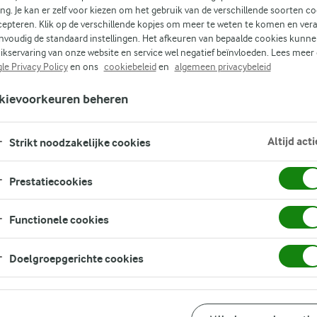
ing. Je kan er zelf voor kiezen om het gebruik van de verschillende soorten c
Zoek zoektermen in te voeren
cepteren. Klik op de verschillende kopjes om meer te weten te komen en ver
FILTER
nvoudig de standaard instellingen. Het afkeuren van bepaalde cookies kunne
ikservaring van onze website en service wel negatief beïnvloeden. Lees meer
le Privacy Policy
en ons
cookiebeleid
en
algemeen privacybeleid
kievoorkeuren beheren
Altijd acti
Strikt noodzakelijke cookies
Prestatiecookies
Functionele cookies
Doelgroepgerichte cookies