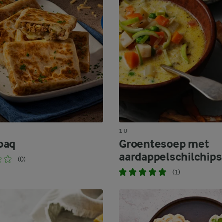
1 U
baq
Groentesoep met
aardappelschilchips
(0)
(1)