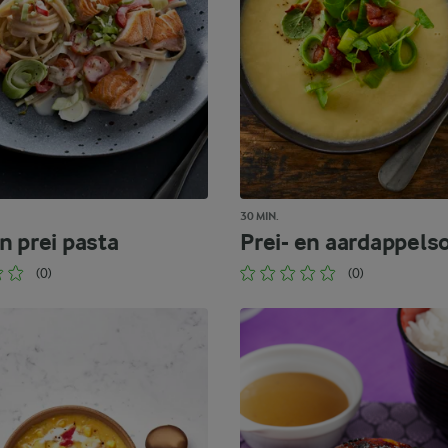
30 MIN.
n prei pasta
Prei- en aardappels
(0)
(0)