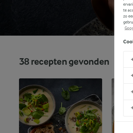
ervar
te ac
zo ee
gebru
Goog
Coo
38
recepten gevonden