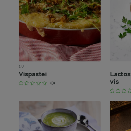
1 U
Vispastei
Lactos
vis
(0)