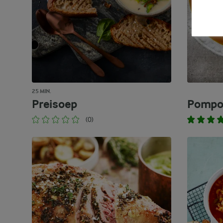
25 MIN.
Preisoep
Pompoe
(0)