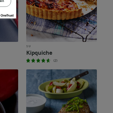
gen
1 U
Kipquiche
(2)