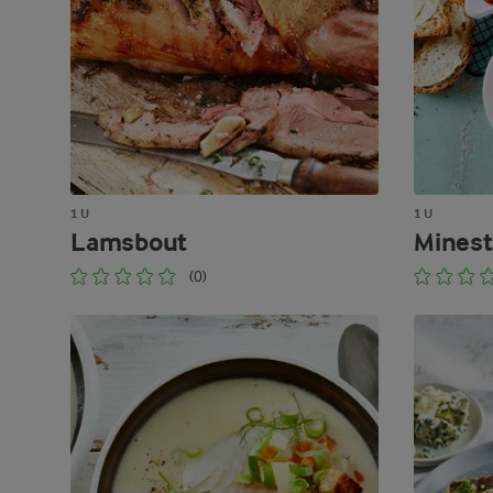
1 U
1 U
Lamsbout
Minest
(0)