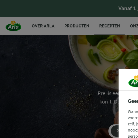
Vanaf 1
OVER ARLA
PRODUCTEN
RECEPTEN
ONZ
Prei is een veelzi
Gee
komt. Deze prei 
Wanne
voorn
zelf, 
noodz
PREI
perso