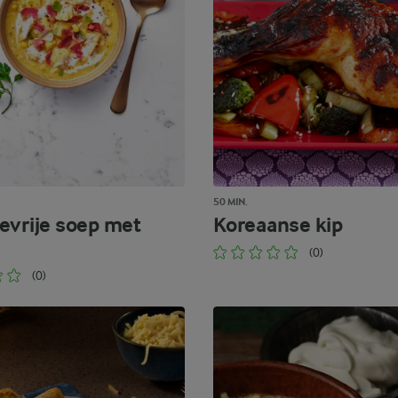
50 MIN.
evrije soep met
Koreaanse kip
(0)
(0)