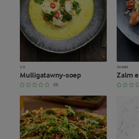
1 U
30 MIN.
Mulligatawny-soep
Zalm e
(0)