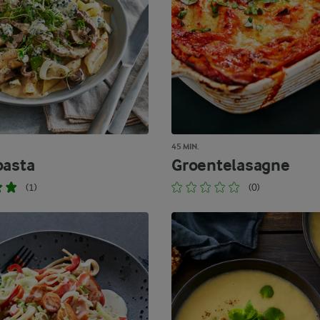
45 MIN.
pasta
Groentelasagne
(1)
(0)