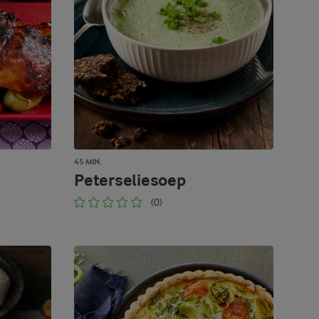
45 MIN.
Peterseliesoep
(0)