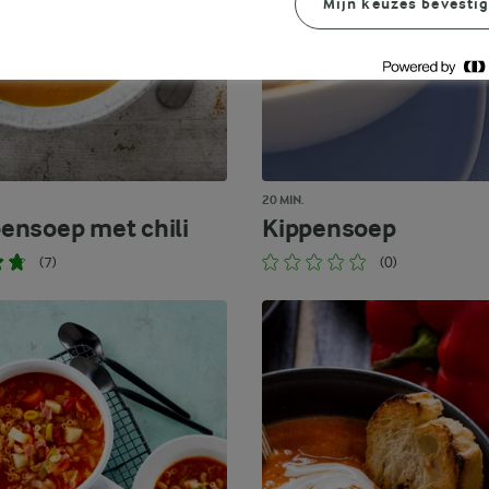
Mijn keuzes bevesti
20 MIN.
nsoep met chili
Kippensoep
(7)
(0)