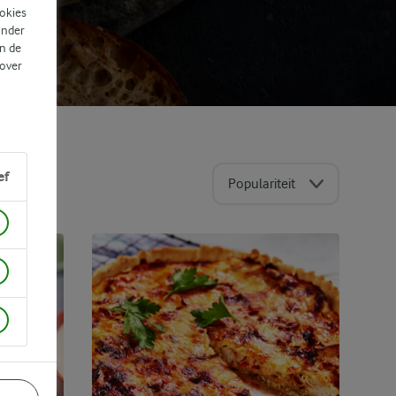
ookies
ander
n de
 over
ef
Populariteit