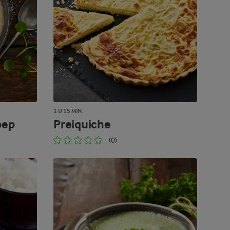
1 U 15 MIN.
oep
Preiquiche
(0)