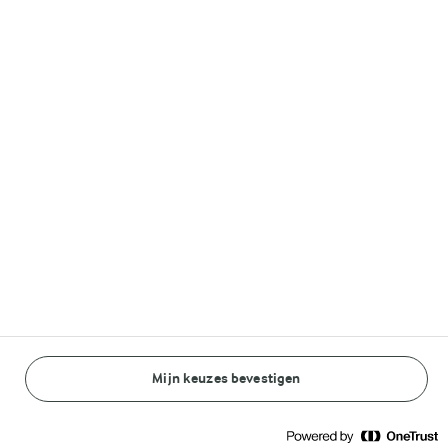
1 U
Glutenvrije
Lactosevrije
worteltaart
paascheesecake
(0)
(8)
Mijn keuzes bevestigen