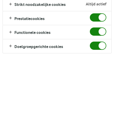
zelfgemaakte baksels!
Altijd actief
Strikt noodzakelijke cookies
Prestatiecookies
Zoek categorie
Zoek zoektermen in te voeren
Functionele cookies
TUSSENDOORTJES
LACTOSEVRIJ
KERST
Doelgroepgerichte cookies
RABARBER
FILTER
215
recepten gevonden
Populariteit