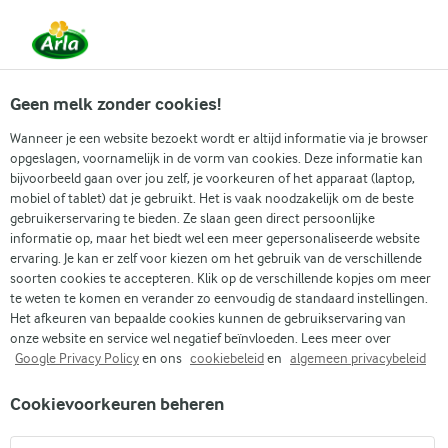
Vanaf 1 juni zijn DMK Group en Arla Foods
gefuseerd.
Lees het persbericht.
Geen melk zonder cookies!
Wanneer je een website bezoekt wordt er altijd informatie via je browser
opgeslagen, voornamelijk in de vorm van cookies. Deze informatie kan
bijvoorbeeld gaan over jou zelf, je voorkeuren of het apparaat (laptop,
RECEPTEN
mobiel of tablet) dat je gebruikt. Het is vaak noodzakelijk om de beste
Bakrecepten
gebruikerservaring te bieden. Ze slaan geen direct persoonlijke
informatie op, maar het biedt wel een meer gepersonaliseerde website
ervaring. Je kan er zelf voor kiezen om het gebruik van de verschillende
Zin om iets lekkers te bakken? Deze bakrecepten zijn
soorten cookies te accepteren. Klik op de verschillende kopjes om meer
perfect voor zowel beginnende als ervaren bakkers.
te weten te komen en verander zo eenvoudig de standaard instellingen.
Het afkeuren van bepaalde cookies kunnen de gebruikservaring van
Van smeuïge cakes en luchtige taarten tot krokante
onze website en service wel negatief beïnvloeden. Lees meer over
koekjes en hartige quiches, er is voor ieder wat wils.
Google Privacy Policy
en ons
cookiebeleid
en
algemeen privacybeleid
Met eenvoudige stappen en heerlijke resultaten breng
Cookievoorkeuren beheren
je de geur van versgebakken lekkernijen zo je keuken
in. Laat je inspireren en geniet van de lekkerste