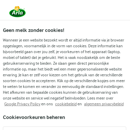
Vanaf 1 juni zijn DMK Group en Arla Foods
gefuseerd.
Lees het persbericht.
Geen melk zonder cookies!
Wanneer je een website bezoekt wordt er altijd informatie via je browser
opgeslagen, voornamelijk in de vorm van cookies. Deze informatie kan
bijvoorbeeld gaan over jou zelf, je voorkeuren of het apparaat (laptop,
RECEPTEN
mobiel of tablet) dat je gebruikt. Het is vaak noodzakelijk om de beste
Kerst bakrecepten
gebruikerservaring te bieden. Ze slaan geen direct persoonlijke
informatie op, maar het biedt wel een meer gepersonaliseerde website
ervaring. Je kan er zelf voor kiezen om het gebruik van de verschillende
Kerst is het ideale moment om de oven aan te zetten
soorten cookies te accepteren. Klik op de verschillende kopjes om meer
en heerlijke baksels te maken.
te weten te komen en verander zo eenvoudig de standaard instellingen.
Het afkeuren van bepaalde cookies kunnen de gebruikservaring van
onze website en service wel negatief beïnvloeden. Lees meer over
Google Privacy Policy
en ons
cookiebeleid
en
algemeen privacybeleid
Zoek categorie
Zoek zoektermen in te voeren
Cookievoorkeuren beheren
FILTER