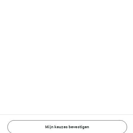
Volg ons op
© Arla Foods amba 2026
Reopen cookie popup
Algemeen Privacybeleid
Standaard Gebruiksvoorwaarden
Cookieverklaring
Mijn keuzes bevestigen
Betaal verklaring