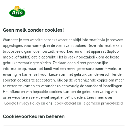
Vanaf 1 juni zijn DMK Group en Arla Foods
gefuseerd.
Lees het persbericht.
Geen melk zonder cookies!
Wanneer je een website bezoekt wordt er altijd informatie via je browser
opgeslagen, voornamelijk in de vorm van cookies. Deze informatie kan
bijvoorbeeld gaan over jou zelf, je voorkeuren of het apparaat (laptop,
RECEPTEN
mobiel of tablet) dat je gebruikt. Het is vaak noodzakelijk om de beste
Kerstlunch
gebruikerservaring te bieden. Ze slaan geen direct persoonlijke
informatie op, maar het biedt wel een meer gepersonaliseerde website
ervaring. Je kan er zelf voor kiezen om het gebruik van de verschillende
De kerstlunch is het perfecte moment voor lichte,
soorten cookies te accepteren. Klik op de verschillende kopjes om meer
feestelijke gerechten die iedereen aan tafel laat
te weten te komen en verander zo eenvoudig de standaard instellingen.
Het afkeuren van bepaalde cookies kunnen de gebruikservaring van
genieten.
onze website en service wel negatief beïnvloeden. Lees meer over
Google Privacy Policy
en ons
cookiebeleid
en
algemeen privacybeleid
Cookievoorkeuren beheren
Zoek categorie
Zoek zoektermen in te voeren