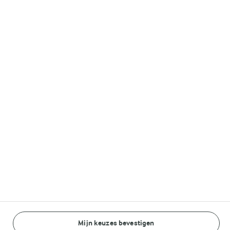
Volg ons op
© Arla Foods amba 2026
Reopen cookie popup
Algemeen Privacybeleid
Standaard Gebruiksvoorwaarden
Cookieverklaring
Mijn keuzes bevestigen
Betaal verklaring