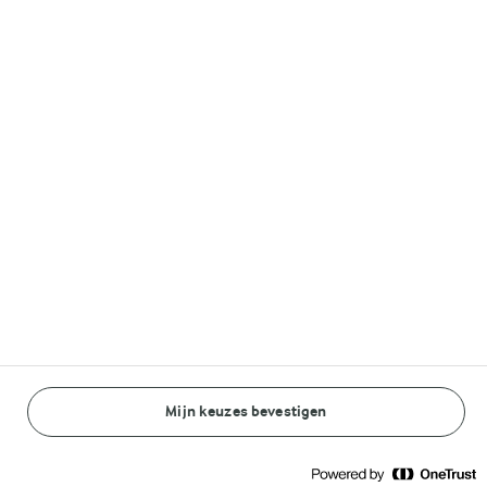
(1)
2 U 30 MIN.
30 MIN.
Eendenburger met
Luchtige
rode koolsalade en
soufflépannenkoeken
blauwe kaasdressing
(4)
Mijn keuzes bevestigen
(0)