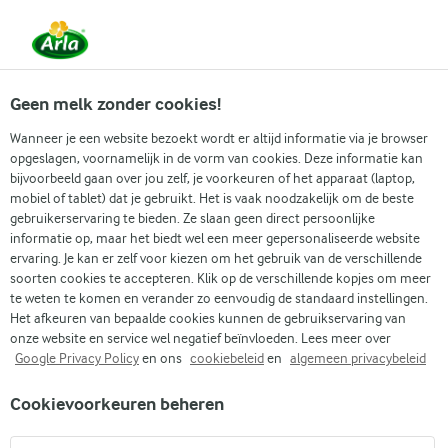
Vanaf 1 juni zijn DMK Group en Arla Foods
gefuseerd.
Lees het persbericht.
Geen melk zonder cookies!
Wanneer je een website bezoekt wordt er altijd informatie via je browser
opgeslagen, voornamelijk in de vorm van cookies. Deze informatie kan
bijvoorbeeld gaan over jou zelf, je voorkeuren of het apparaat (laptop,
RECEPTEN
mobiel of tablet) dat je gebruikt. Het is vaak noodzakelijk om de beste
Amerikaanse recepten
gebruikerservaring te bieden. Ze slaan geen direct persoonlijke
informatie op, maar het biedt wel een meer gepersonaliseerde website
ervaring. Je kan er zelf voor kiezen om het gebruik van de verschillende
De Amerikaanse keuken is rijk, veelzijdig en altijd
soorten cookies te accepteren. Klik op de verschillende kopjes om meer
royaal. Ontdek hier hoe je typische Amerikaanse
te weten te komen en verander zo eenvoudig de standaard instellingen.
Het afkeuren van bepaalde cookies kunnen de gebruikservaring van
recepten thuis maakt en welke regionale stijlen er zijn.
onze website en service wel negatief beïnvloeden. Lees meer over
Google Privacy Policy
en ons
cookiebeleid
en
algemeen privacybeleid
Cookievoorkeuren beheren
Zoek categorie
Zoek zoektermen in te voeren