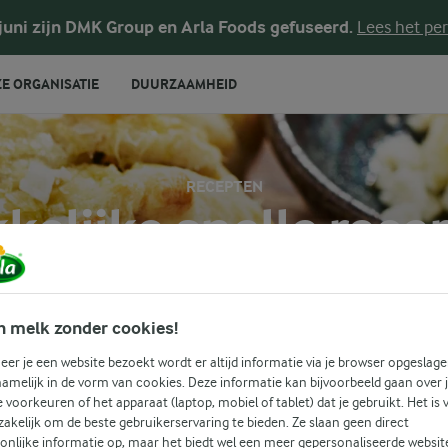
 juni zijn DMK Group en Arla Foods gefuseerd.
Lees het per
E ORGANISATIE
DUURZAAMHEID
RECEPTEN
kelijke snelle rece
van makkelijke snelle recepten. Dit is een plek boordevol heer
n melk zonder cookies!
eren door verschillende ideeën en het volgende food avontuu
er je een website bezoekt wordt er altijd informatie via je browser opgeslage
amelijk in de vorm van cookies. Deze informatie kan bijvoorbeeld gaan over 
K
SNEL
je voorkeuren of het apparaat (laptop, mobiel of tablet) dat je gebruikt. Het is 
Zoek categorie
akelijk om de beste gebruikerservaring te bieden. Ze slaan geen direct
Zoek zoektermen in te voeren
onlijke informatie op, maar het biedt wel een meer gepersonaliseerde websit