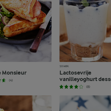
10 MIN.
 Monsieur
Lactosevrije
vanilleyoghurt dess
(4)
(8)