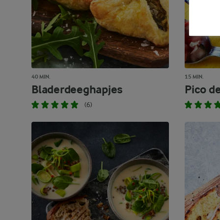
40 MIN.
15 MIN.
Bladerdeeghapjes
Pico de
(6)