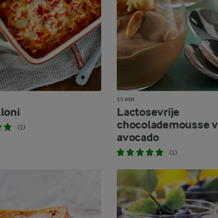
15 MIN.
loni
Lactosevrije
chocolademousse 
(1)
avocado
(1)