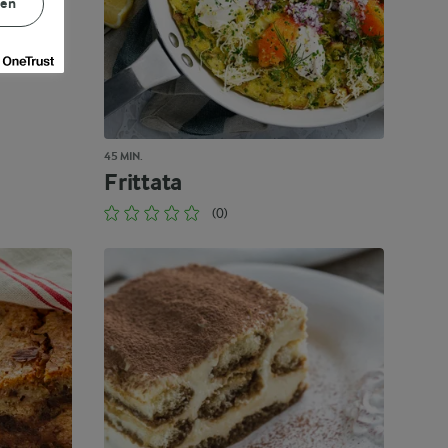
gen
45 MIN.
Frittata
(0)