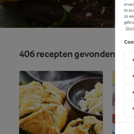
ervar
te ac
zo ee
gebru
Goog
Coo
406
recepten gevonden