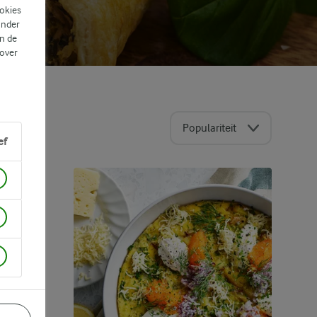
ookies
ander
n de
 over
Populariteit
ef
R
PTEN