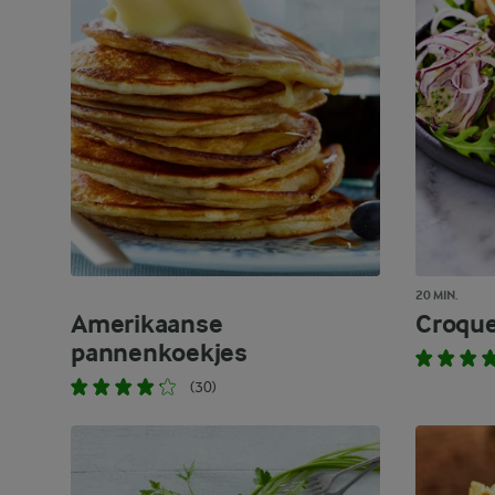
20 MIN.
Amerikaanse
Croque
pannenkoekjes
(30)