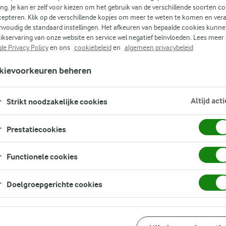
FILTER
ing. Je kan er zelf voor kiezen om het gebruik van de verschillende soorten c
cepteren. Klik op de verschillende kopjes om meer te weten te komen en ver
nvoudig de standaard instellingen. Het afkeuren van bepaalde cookies kunne
ikservaring van onze website en service wel negatief beïnvloeden. Lees meer
le Privacy Policy
en ons
cookiebeleid
en
algemeen privacybeleid
kievoorkeuren beheren
Altijd acti
Strikt noodzakelijke cookies
GERELATEERDE CATEGORIEËN
Prestatiecookies
MAKKELIJKE
MAKKELIJKE
MAKKELIJKE
MAKKELIJKE
SNELLE
SNELLE
MAKKELIJKE RECEPTEN
VOORGERECHTEN
VEGETARISCHE
TOETJES
PASTA
RECEPTEN
GEZONDE
Functionele cookies
RECEPTEN
RECEPTEN
RECEPTEN
MAKKELIJK AVONDETEN
Doelgroepgerichte cookies
MAKKELIJKE RECEPTEN VOO
AVONDETEN
MAKKELIJKE GEZONDE RECE