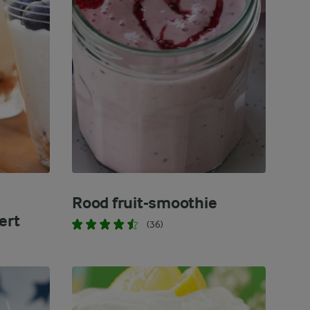
Rood fruit-smoothie
ert
(36)