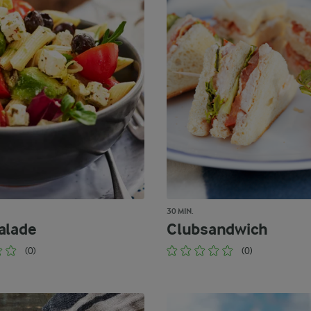
30 MIN.
alade
Clubsandwich
(0)
(0)