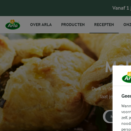
Vanaf 1
OVER ARLA
PRODUCTEN
RECEPTEN
ONZ
Mak
Duik in de wereld 
Gee
laat je inspir
Wanne
voorn
MAKKELIJ
zelf, 
noodz
perso