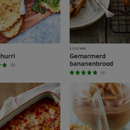
1 U 45 MIN.
hurri
Gemarmerd
bananenbrood
(2)
(1)