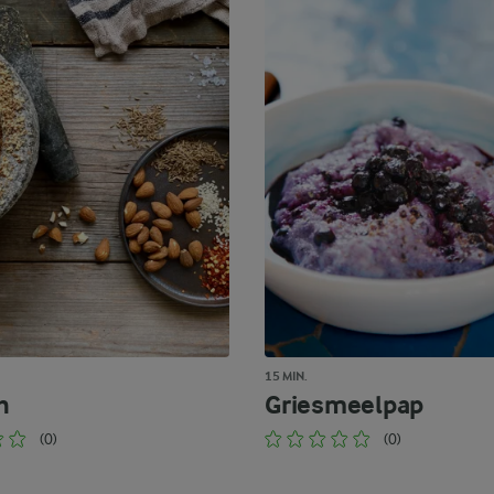
15 MIN.
h
Griesmeelpap
(0)
(0)