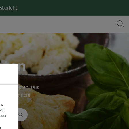
sbericht.
pten
lijke recepten. Dus
r kan beginnen!
n,
jou
vaak
e