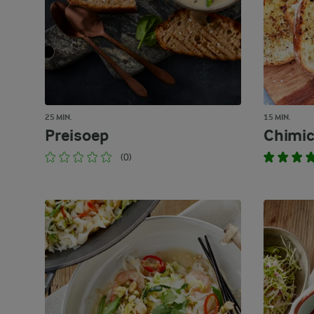
25 MIN.
15 MIN.
Preisoep
Chimic
(0)