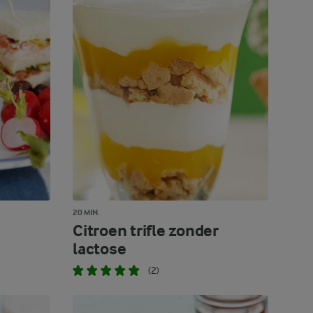
20 MIN.
Citroen trifle zonder
lactose
(2)