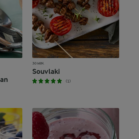
30 MIN.
Souvlaki
van
(1)